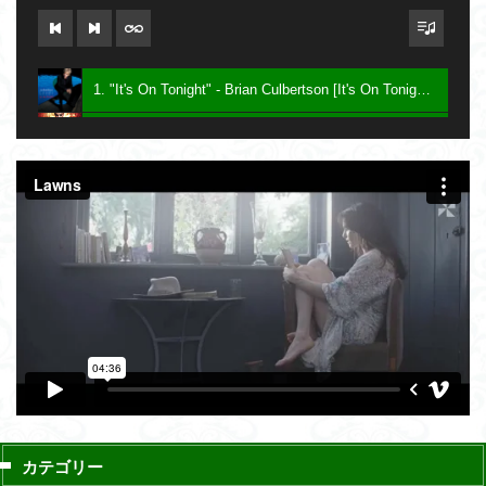
1. "It's On Tonight" - Brian Culbertson [It's On Tonight] 2005
2. "Future Baby Mama" - Prince [Planet Earth] 2007
3. Say - Keith Sweat [Dress To Impress] 2016
カテゴリー