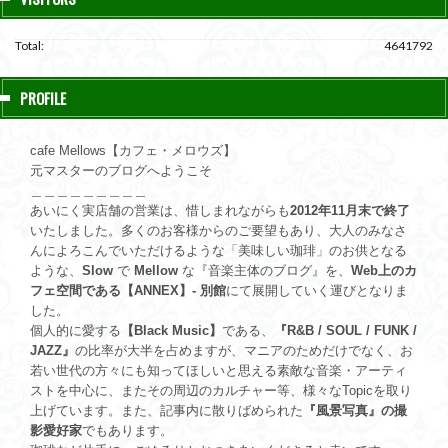
Total:
4641792
PROFILE
cafe Mellows【カフェ・メロウズ】
元マスターのブログへようこそ
＿＿＿＿＿＿＿＿＿
あいにく実店舗の営業は、惜しまれながらも
2012年11月末で終了
いたしました。多くのお客様からのご要望もあり、大人のみなさ
んによろこんでいただけるような「美味しい珈琲」のお供となる
ような、
Slow
で
Mellow
な『音楽主体のブログ』を、
Web上のカ
フェ空間である【ANNEX】- 別館
にて展開していく運びとなりま
した。
個人的に愛する
【Black Music】
である、
『R&B / SOUL / FUNK /
JAZZ』
の比率が大半を占めますが、マニアのためだけでなく、お
若い世代の方々にも知ってほしいと思える素敵な音楽・アーティ
ストを中心に、またその周辺のカルチャー等、様々なTopicを取り
上げています。また、記事内に散りばめられた
『風景写真』の撮
影愛好家
でもあります。