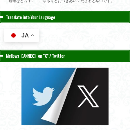
珈琲など片手に、ごゆるりとおつきあいくださると幸いです。
Translate into Your Lauguage
JA
Mellows【ANNEX】on “X” / Twitter