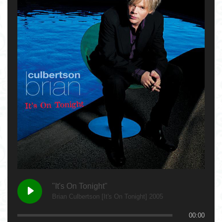
"It's On Tonight"
Brian Culbertson [It's On Tonight] 2005
00:00