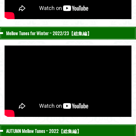
Mellow Tunes for Winter ~ 2022/23【総集編】
AUTUMN Mellow Tunes ~ 2022【総集編】