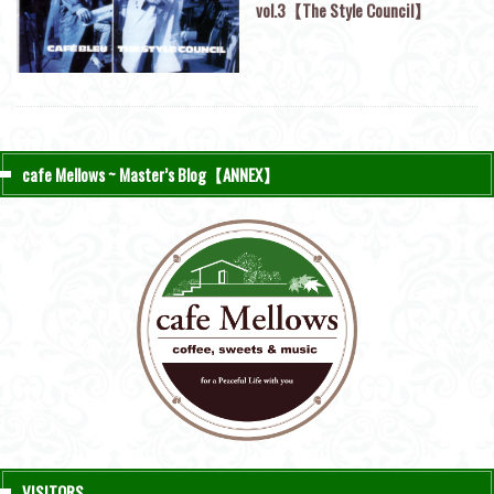
vol.3【The Style Council】
cafe Mellows ~ Master’s Blog【ANNEX】
VISITORS