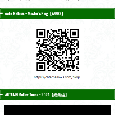
cafe Mellows ~ Master’s Blog【ANNEX】
AUTUMN Mellow Tunes ~ 2024【総集編】