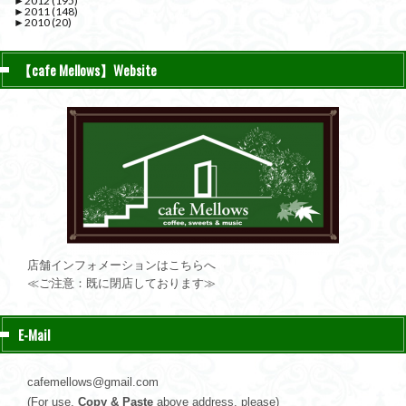
►
2012
(195)
►
2011
(148)
►
2010
(20)
【cafe Mellows】Website
店舗インフォメーションはこちらへ
≪ご注意：既に閉店しております≫
E-Mail
cafemellows@gmail.com
(For use,
Copy & Paste
above address, please)