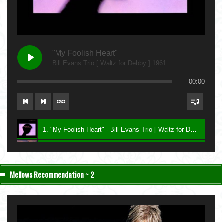
"My Foolish Heart"
Bill Evans Trio [ Waltz for Debby ] 1961
00:00
1. "My Foolish Heart" - Bill Evans Trio [ Waltz for Debby ] 1961
2. "Bittersweet" - Charlie Haden & John Taylor [ Nightfall ] 2004
3. "Be My Love" - Keith Jarrett [ The Melody at Night, With You ] 1999
Mellows Recommendation ~ 2
4. "Lawns" - Carla Bley [ Sextet ] 1987