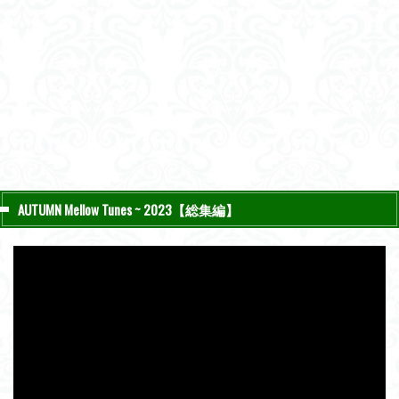
AUTUMN Mellow Tunes ~ 2023【総集編】