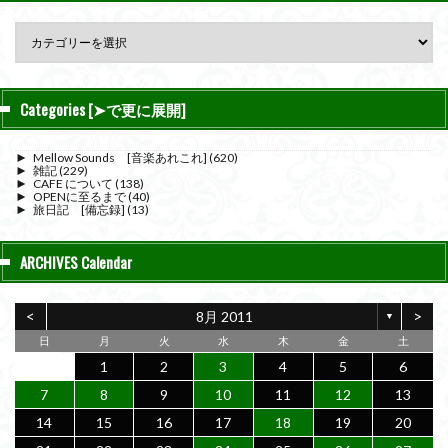
Categories [➤で更に展開]
►
Mellow Sounds [音楽あれこれ]
(620)
►
雑記
(229)
►
CAFE について
(138)
►
OPENに至るまで
(40)
►
旅日記 [備忘録]
(13)
ARCHIVES Calendar
<
>
8月 2011
▼
日
月
火
水
木
金
土
1
2
3
4
5
6
7
8
9
10
11
12
13
14
15
16
17
18
19
20