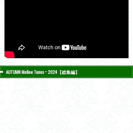
AUTUMN Mellow Tunes ~ 2024【総集編】