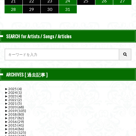
21
22
23
24
25
26
27
28
29
30
31
SEARCH for Artists / Songs / Articles
ARCHIVES [ 過去記事 ]
►
2025
(4)
►
2024
(1)
►
2023
(4)
►
2022
(2)
►
2021
(5)
►
2020
(68)
►
2019
(105)
►
2018
(80)
►
2017
(82)
►
2016
(29)
►
2015
(41)
►
2014
(86)
►
2013
(125)