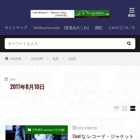
サイトマップ
Mellow Sounds [音楽あれこれ]
雑記
CAFE について
HOME
2011年
8月
10日
DAY
2011年8月10日
2011/08/10
OTHER series (その他)
Cool な レコード・ジャケット