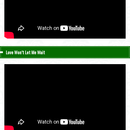
Love Won’t Let Me Wait