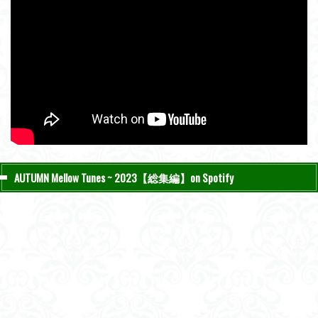
AUTUMN Mellow Tunes ~ 2023【総集編】on Spotify