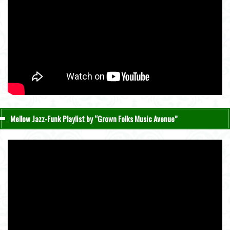
Mellow Jazz-Funk Playlist by “Grown Folks Music Avenue”