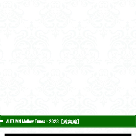
AUTUMN Mellow Tunes ~ 2023【総集編】