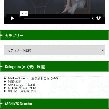
カテゴリー
Categories [➤で更に展開]
►
Mellow Sounds [音楽あれこれ]
(620)
►
雑記
(229)
►
CAFE について
(138)
►
OPENに至るまで
(40)
►
旅日記 [備忘録]
(13)
ARCHIVES Calendar