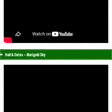
Hall & Oates – Marigold Sky