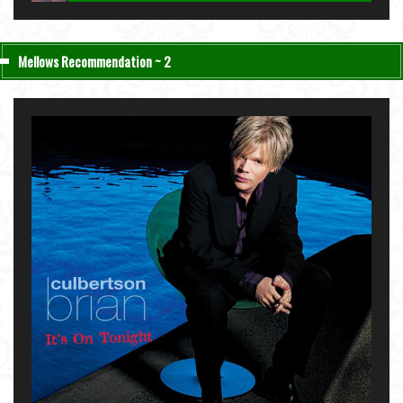
2. "Bittersweet" - Charlie Haden & John Taylor [ Nightfall ] 2004
3. "Be My Love" - Keith Jarrett [ The Melody at Night, With You ] 1999
Mellows Recommendation ~ 2
4. "Lawns" - Carla Bley [ Sextet ] 1987