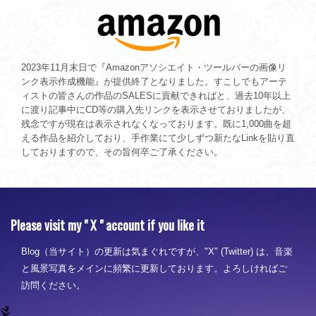
2023年11月末日で『Amazonアソシエイト・ツールバーの画像リ
ンク表示作成機能』が提供終了となりました。すこしでもアーテ
ィストの皆さんの作品のSALESに貢献できればと、過去10年以上
に渡り記事中にCD等の購入先リンクを表示させておりましたが、
残念ですが現在は表示されなくなっております。既に1,000曲を超
える作品を紹介しており、手作業にて少しずつ新たなLinkを貼り直
しておりますので、その旨何卒ご了承ください。
Please visit my " X " account if you like it
Blog（当サイト）の更新は気まぐれですが、"X" (Twitter) は、音楽
と風景写真をメインに頻繁に更新しております。よろしければご
訪問ください。