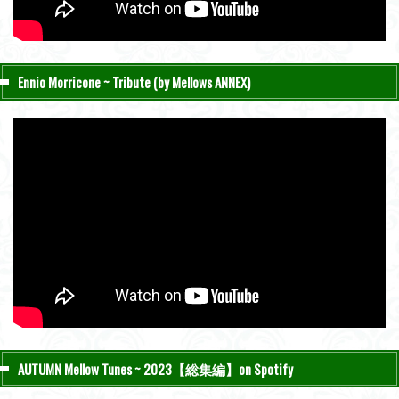
Ennio Morricone ~ Tribute (by Mellows ANNEX)
AUTUMN Mellow Tunes ~ 2023【総集編】on Spotify