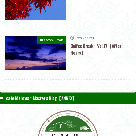
2020/11/01
Coffee Break
Coffee Break ~ Vol.17【After
Hours】
cafe Mellows ~ Master’s Blog【ANNEX】