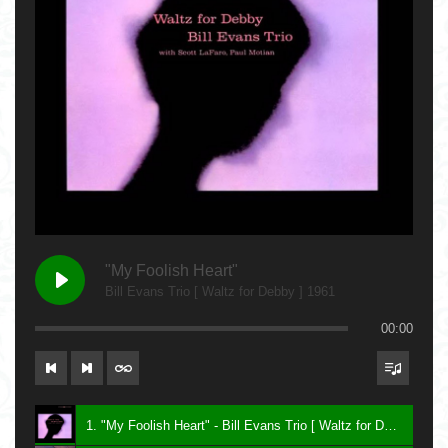
"My Foolish Heart"
Bill Evans Trio [ Waltz for Debby ] 1961
00:00
1. "My Foolish Heart" - Bill Evans Trio [ Waltz for Debby ] 1961