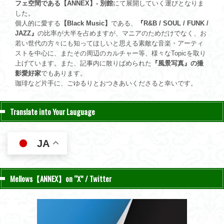
フェ空間である【ANNEX】- 別館
にて展開していく運びとなりま
した。
個人的に愛する
【Black Music】
である、
『R&B / SOUL / FUNK /
JAZZ』
の比率が大半を占めますが、マニアのためだけでなく、お
若い世代の方々にも知ってほしいと思える素敵な音楽・アーティ
ストを中心に、またその周辺のカルチャー等、様々なTopicを取り
上げています。また、記事内に散りばめられた
『風景写真』の撮
影愛好家
でもあります。
珈琲など片手に、ごゆるりとおつきあいくださると幸いです。
Translate into Your Lauguage
JA
Mellows【ANNEX】on “X” / Twitter