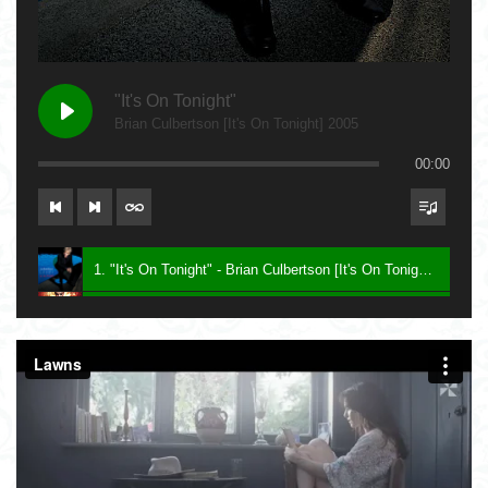
"It's On Tonight"
Brian Culbertson [It's On Tonight] 2005
00:00
1. "It's On Tonight" - Brian Culbertson [It's On Tonight] 2005
2. "Future Baby Mama" - Prince [Planet Earth] 2007
3. Say - Keith Sweat [Dress To Impress] 2016