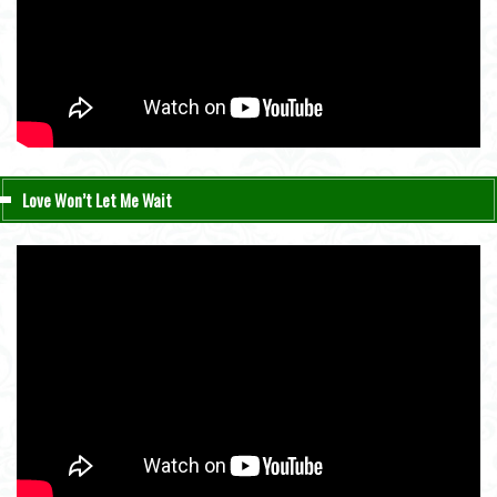
Love Won’t Let Me Wait