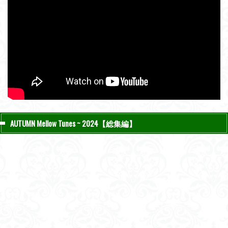
AUTUMN Mellow Tunes ~ 2024【総集編】