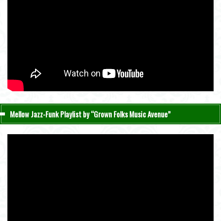
Mellow Jazz-Funk Playlist by “Grown Folks Music Avenue”