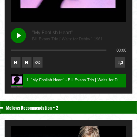
"My Foolish Heart"
Bill Evans Trio [ Waltz for Debby ] 1961
00:00
1. "My Foolish Heart" - Bill Evans Trio [ Waltz for Debby ] 1961
2. "Bittersweet" - Charlie Haden & John Taylor [ Nightfall ] 2004
3. "Be My Love" - Keith Jarrett [ The Melody at Night, With You ] 1999
Mellows Recommendation ~ 2
4. "Lawns" - Carla Bley [ Sextet ] 1987