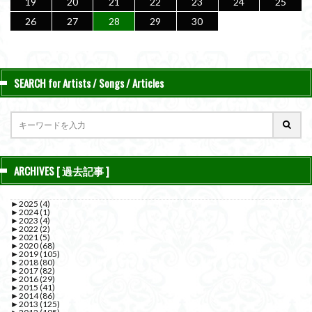
19
20
21
22
23
24
25
26
27
28
29
30
SEARCH for Artists / Songs / Articles
ARCHIVES [ 過去記事 ]
►
2025
(4)
►
2024
(1)
►
2023
(4)
►
2022
(2)
►
2021
(5)
►
2020
(68)
►
2019
(105)
►
2018
(80)
►
2017
(82)
►
2016
(29)
►
2015
(41)
►
2014
(86)
►
2013
(125)