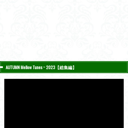
AUTUMN Mellow Tunes ~ 2023【総集編】