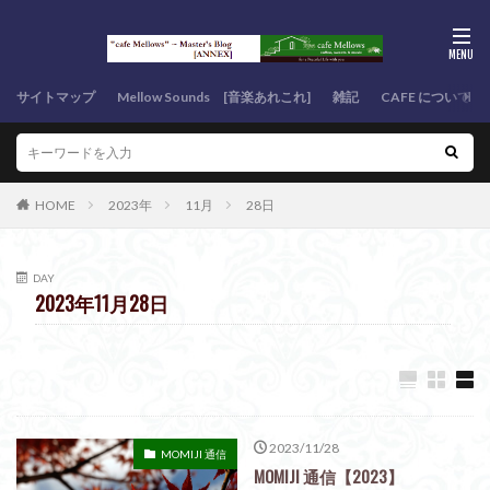
サイトマップ
Mellow Sounds [音楽あれこれ]
雑記
CAFE について
HOME
2023年
11月
28日
DAY
2023年11月28日
2023/11/28
MOMIJI 通信
MOMIJI 通信【2023】