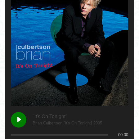
"It's On Tonight"
Brian Culbertson [It's On Tonight] 2005
00:00