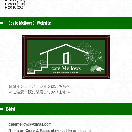
►
2012
(195)
►
2011
(148)
►
2010
(20)
【cafe Mellows】Website
店舗インフォメーションはこちらへ
≪ご注意：既に閉店しております≫
E-Mail
cafemellows@gmail.com
(For use,
Copy & Paste
above address, please)