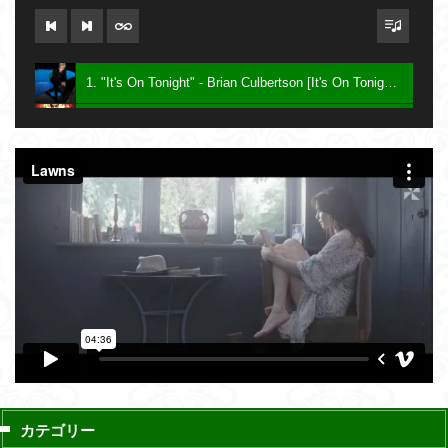
1. "It's On Tonight" - Brian Culbertson [It's On Tonight] 2005
2. "Future Baby Mama" - Prince [Planet Earth] 2007
3. Say - Keith Sweat [Dress To Impress] 2016
カテゴリー