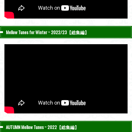
Mellow Tunes for Winter ~ 2022/23【総集編】
AUTUMN Mellow Tunes ~ 2022【総集編】