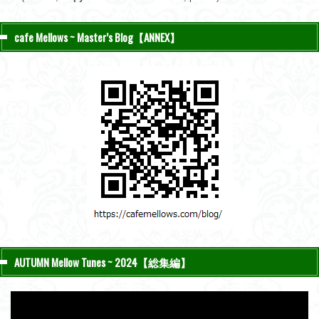
cafe Mellows ~ Master’s Blog【ANNEX】
AUTUMN Mellow Tunes ~ 2024【総集編】