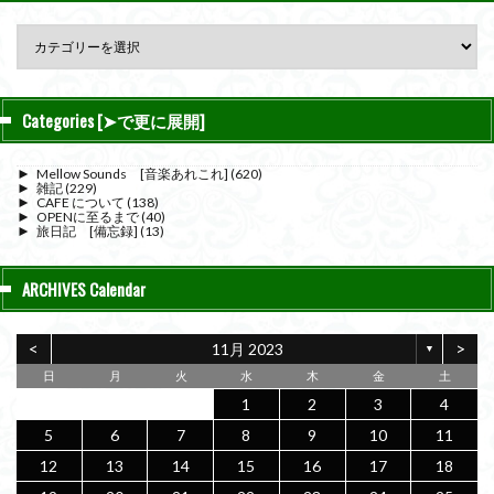
Categories [➤で更に展開]
►
Mellow Sounds [音楽あれこれ]
(620)
►
雑記
(229)
►
CAFE について
(138)
►
OPENに至るまで
(40)
►
旅日記 [備忘録]
(13)
ARCHIVES Calendar
<
>
11月 2023
▼
日
月
火
水
木
金
土
1
2
3
4
5
6
7
8
9
10
11
12
13
14
15
16
17
18