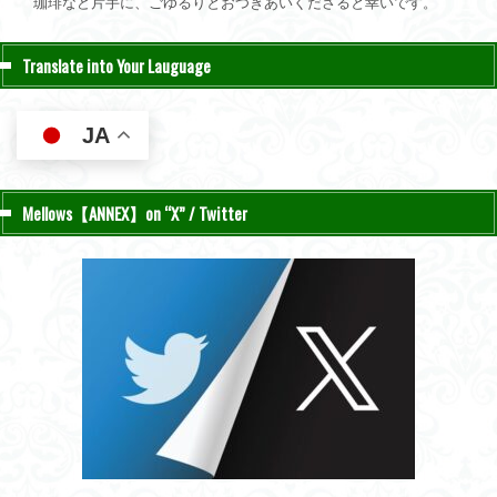
珈琲など片手に、ごゆるりとおつきあいくださると幸いです。
Translate into Your Lauguage
JA
Mellows【ANNEX】on “X” / Twitter