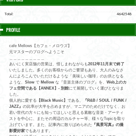
Total:
4642548
PROFILE
cafe Mellows【カフェ・メロウズ】
元マスターのブログへようこそ
＿＿＿＿＿＿＿＿＿
あいにく実店舗の営業は、惜しまれながらも
2012年11月末で終了
いたしました。多くのお客様からのご要望もあり、大人のみなさ
んによろこんでいただけるような「美味しい珈琲」のお供となる
ような、
Slow
で
Mellow
な『音楽主体のブログ』を、
Web上のカ
フェ空間である【ANNEX】- 別館
にて展開していく運びとなりま
した。
個人的に愛する
【Black Music】
である、
『R&B / SOUL / FUNK /
JAZZ』
の比率が大半を占めますが、マニアのためだけでなく、お
若い世代の方々にも知ってほしいと思える素敵な音楽・アーティ
ストを中心に、またその周辺のカルチャー等、様々なTopicを取り
上げています。また、記事内に散りばめられた
『風景写真』の撮
影愛好家
でもあります。