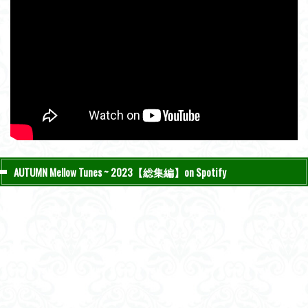
AUTUMN Mellow Tunes ~ 2023【総集編】on Spotify