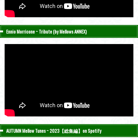
Ennio Morricone ~ Tribute (by Mellows ANNEX)
AUTUMN Mellow Tunes ~ 2023【総集編】on Spotify