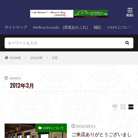
サイトマップ
Mellow Sounds [音楽あれこれ]
雑記
CAFE について
HOME
2012年
3月
MONTH
2012年3月
2012/03/31
CAFE について
ご来店ありがとうございまし