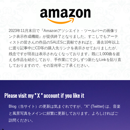
2023年11月末日で『Amazonアソシエイト・ツールバーの画像リ
ンク表示作成機能』が提供終了となりました。すこしでもアーテ
ィストの皆さんの作品のSALESに貢献できればと、過去10年以上
に渡り記事中にCD等の購入先リンクを表示させておりましたが、
残念ですが現在は表示されなくなっております。既に1,000曲を超
える作品を紹介しており、手作業にて少しずつ新たなLinkを貼り直
しておりますので、その旨何卒ご了承ください。
Please visit my " X " account if you like it
Blog（当サイト）の更新は気まぐれですが、"X" (Twitter) は、音楽
と風景写真をメインに頻繁に更新しております。よろしければご
訪問ください。