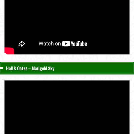
Hall & Oates – Marigold Sky