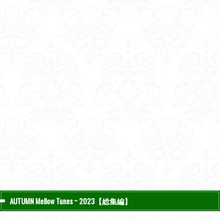
AUTUMN Mellow Tunes ~ 2023【総集編】