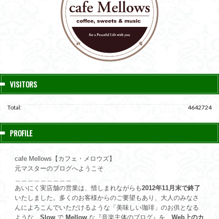
VISITORS
Total:
4642724
PROFILE
cafe Mellows【カフェ・メロウズ】
元マスターのブログへようこそ
＿＿＿＿＿＿＿＿＿
あいにく実店舗の営業は、惜しまれながらも
2012年11月末で終了
いたしました。多くのお客様からのご要望もあり、大人のみなさ
んによろこんでいただけるような「美味しい珈琲」のお供となる
ような、
Slow
で
Mellow
な『音楽主体のブログ』を、
Web上のカ