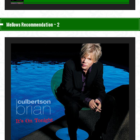
2. "Bittersweet" - Charlie Haden & John Taylor [ Nightfall ] 2004
3. "Be My Love" - Keith Jarrett [ The Melody at Night, With You ] 1999
Mellows Recommendation ~ 2
4. "Lawns" - Carla Bley [ Sextet ] 1987