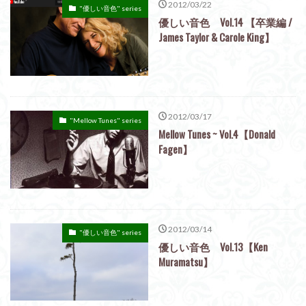
2012/03/22
"優しい音色" series
優しい音色 Vol.14 【卒業編 /
James Taylor & Carole King】
2012/03/17
"Mellow Tunes" series
Mellow Tunes ~ Vol.4【Donald
Fagen】
2012/03/14
"優しい音色" series
優しい音色 Vol.13【Ken
Muramatsu】