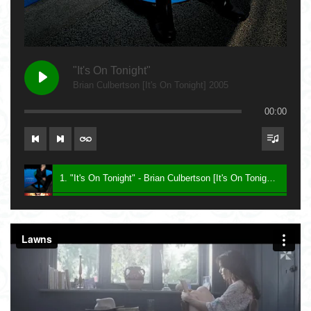
"It's On Tonight"
Brian Culbertson [It's On Tonight] 2005
00:00
1. "It's On Tonight" - Brian Culbertson [It's On Tonight] 2005
2. "Future Baby Mama" - Prince [Planet Earth] 2007
3. Say - Keith Sweat [Dress To Impress] 2016