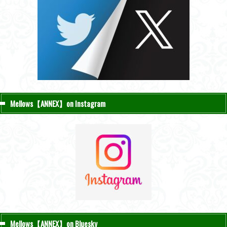
Mellows【ANNEX】on Instagram
Mellows【ANNEX】on Bluesky