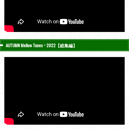
AUTUMN Mellow Tunes ~ 2022【総集編】