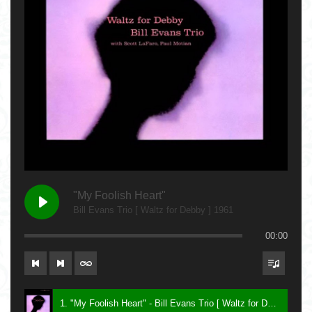
"My Foolish Heart"
Bill Evans Trio [ Waltz for Debby ] 1961
00:00
1. "My Foolish Heart" - Bill Evans Trio [ Waltz for Debby ] 1961