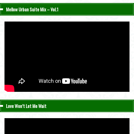
Mellow Urban Suite Mix – Vol.1
Love Won’t Let Me Wait