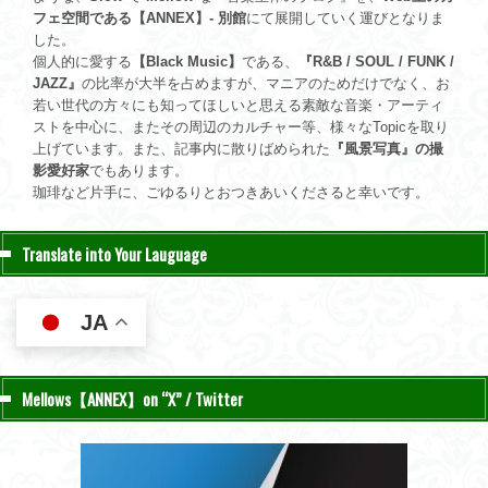
フェ空間である【ANNEX】- 別館
にて展開していく運びとなりま
した。
個人的に愛する
【Black Music】
である、
『R&B / SOUL / FUNK /
JAZZ』
の比率が大半を占めますが、マニアのためだけでなく、お
若い世代の方々にも知ってほしいと思える素敵な音楽・アーティ
ストを中心に、またその周辺のカルチャー等、様々なTopicを取り
上げています。また、記事内に散りばめられた
『風景写真』の撮
影愛好家
でもあります。
珈琲など片手に、ごゆるりとおつきあいくださると幸いです。
Translate into Your Lauguage
JA
Mellows【ANNEX】on “X” / Twitter