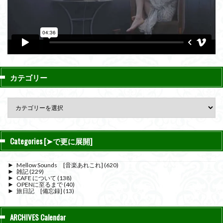
カテゴリー
Categories [➤で更に展開]
►
Mellow Sounds [音楽あれこれ]
(620)
►
雑記
(229)
►
CAFE について
(138)
►
OPENに至るまで
(40)
►
旅日記 [備忘録]
(13)
ARCHIVES Calendar