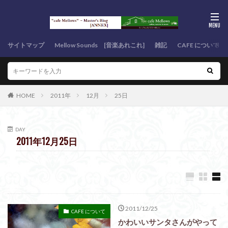
サイトマップ
Mellow Sounds [音楽あれこれ]
雑記
CAFE について
HOME
2011年
12月
25日
DAY
2011年12月25日
2011/12/25
CAFE について
かわいいサンタさんがやって