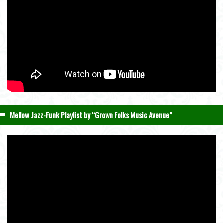
Mellow Jazz-Funk Playlist by “Grown Folks Music Avenue”