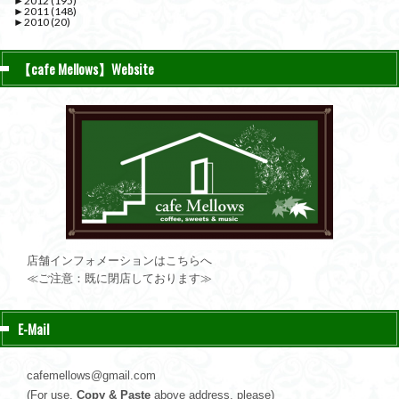
►
2012
(195)
►
2011
(148)
►
2010
(20)
【cafe Mellows】Website
店舗インフォメーションはこちらへ
≪ご注意：既に閉店しております≫
E-Mail
cafemellows@gmail.com
(For use,
Copy & Paste
above address, please)