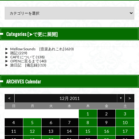
Categories [➤で更に展開]
►
Mellow Sounds [音楽あれこれ]
(620)
►
雑記
(229)
►
CAFE について
(138)
►
OPENに至るまで
(40)
►
旅日記 [備忘録]
(13)
ARCHIVES Calendar
<
>
12月 2011
▼
日
月
火
水
木
金
土
1
2
3
4
5
6
7
8
9
10
11
12
13
14
15
16
17