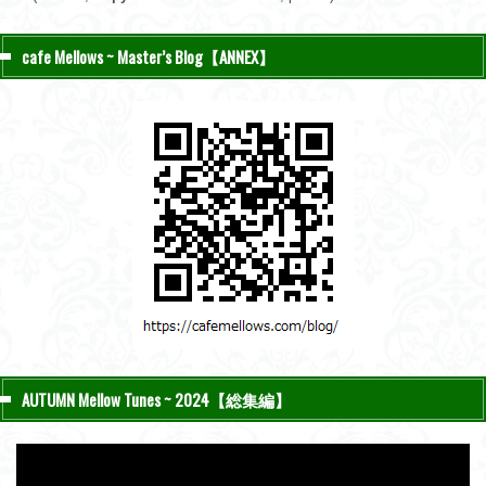
cafe Mellows ~ Master’s Blog【ANNEX】
AUTUMN Mellow Tunes ~ 2024【総集編】