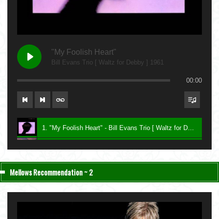
"My Foolish Heart"
Bill Evans Trio [ Waltz for Debby ] 1961
00:00
1. "My Foolish Heart" - Bill Evans Trio [ Waltz for Debby ] 1961
2. "Bittersweet" - Charlie Haden & John Taylor [ Nightfall ] 2004
3. "Be My Love" - Keith Jarrett [ The Melody at Night, With You ] 1999
Mellows Recommendation ~ 2
4. "Lawns" - Carla Bley [ Sextet ] 1987