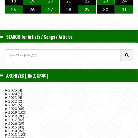
18
19
20
21
22
23
24
25
26
27
28
29
30
31
SEARCH for Artists / Songs / Articles
ARCHIVES [ 過去記事 ]
►
2025
(4)
►
2024
(1)
►
2023
(4)
►
2022
(2)
►
2021
(5)
►
2020
(68)
►
2019
(105)
►
2018
(80)
►
2017
(82)
►
2016
(29)
►
2015
(41)
►
2014
(86)
►
2013
(125)