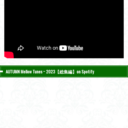
AUTUMN Mellow Tunes ~ 2023【総集編】on Spotify