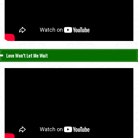
Love Won’t Let Me Wait