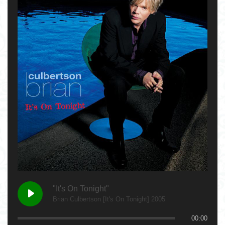
"It's On Tonight"
Brian Culbertson [It's On Tonight] 2005
00:00