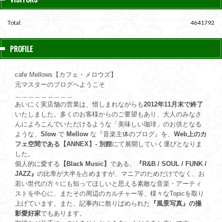
Total:
4641792
PROFILE
cafe Mellows【カフェ・メロウズ】
元マスターのブログへようこそ
＿＿＿＿＿＿＿＿＿
あいにく実店舗の営業は、惜しまれながらも
2012年11月末で終了
いたしました。多くのお客様からのご要望もあり、大人のみなさ
んによろこんでいただけるような「美味しい珈琲」のお供となる
ような、
Slow
で
Mellow
な『音楽主体のブログ』を、
Web上のカ
フェ空間である【ANNEX】- 別館
にて展開していく運びとなりま
した。
個人的に愛する
【Black Music】
である、
『R&B / SOUL / FUNK /
JAZZ』
の比率が大半を占めますが、マニアのためだけでなく、お
若い世代の方々にも知ってほしいと思える素敵な音楽・アーティ
ストを中心に、またその周辺のカルチャー等、様々なTopicを取り
上げています。また、記事内に散りばめられた
『風景写真』の撮
影愛好家
でもあります。