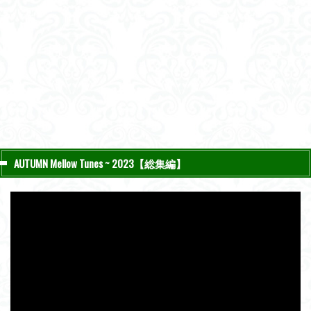
AUTUMN Mellow Tunes ~ 2023【総集編】