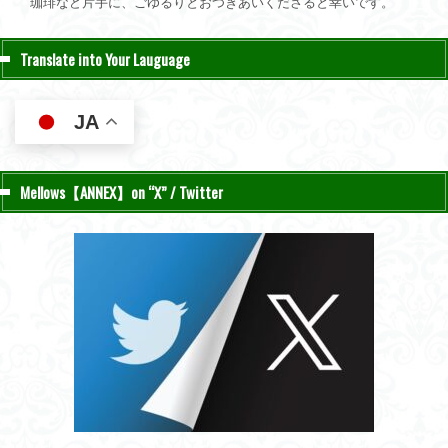
珈琲など片手に、ごゆるりとおつきあいくださると幸いです。
Translate into Your Lauguage
JA
Mellows【ANNEX】on “X” / Twitter