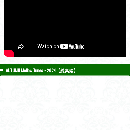
AUTUMN Mellow Tunes ~ 2024【総集編】