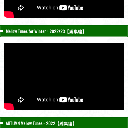
Mellow Tunes for Winter ~ 2022/23【総集編】
AUTUMN Mellow Tunes ~ 2022【総集編】