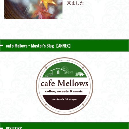
来ました
cafe Mellows ~ Master’s Blog【ANNEX】
VISITORS