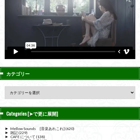
カテゴリー
Categories [➤で更に展開]
►
Mellow Sounds [音楽あれこれ]
(620)
►
雑記
(229)
►
CAFE について
(138)