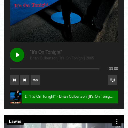
"It's On Tonight"
Brian Culbertson [It's On Tonight] 2005
00:00
1. "It's On Tonight" - Brian Culbertson [It's On Tonight] 2005
2. "Future Baby Mama" - Prince [Planet Earth] 2007
3. Say - Keith Sweat [Dress To Impress] 2016