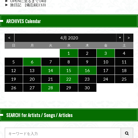
►
OPENに至るまで
(40)
►
旅日記 [備忘録]
(13)
ARCHIVES Calendar
<
>
4月 2020
▼
日
月
火
水
木
金
土
1
2
3
4
5
6
7
8
9
10
11
12
13
14
15
16
17
18
19
20
21
22
23
24
25
26
27
28
29
30
SEARCH for Artists / Songs / Articles