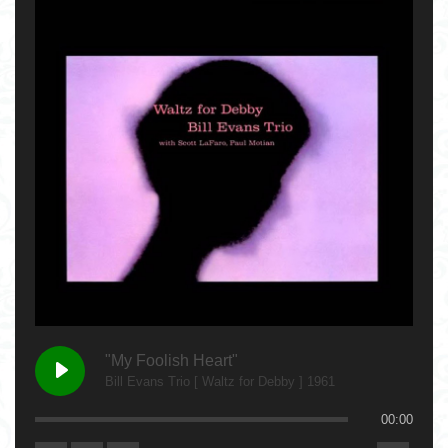
"My Foolish Heart"
Bill Evans Trio [ Waltz for Debby ] 1961
00:00