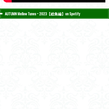
AUTUMN Mellow Tunes ~ 2023【総集編】on Spotify