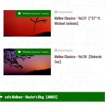
2020/04/03
"Mellow Classics" series
Mellow Classics ~ Vol.37【”3T” ft.
Michael Jackson】
2020/04/01
"Mellow Classics" series
Mellow Classics ~ Vol.36【Deborah
Cox】
cafe Mellows ~ Master’s Blog【ANNEX】