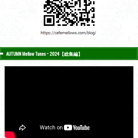
AUTUMN Mellow Tunes ~ 2024【総集編】