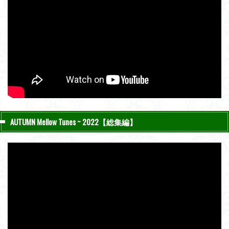
AUTUMN Mellow Tunes ~ 2022【総集編】