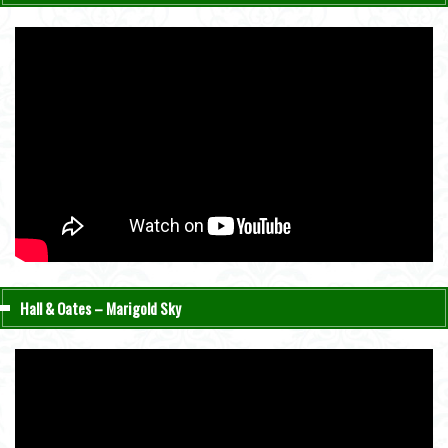
Hall & Oates – Marigold Sky