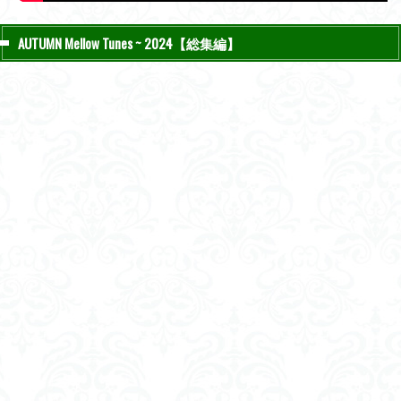
AUTUMN Mellow Tunes ~ 2024【総集編】