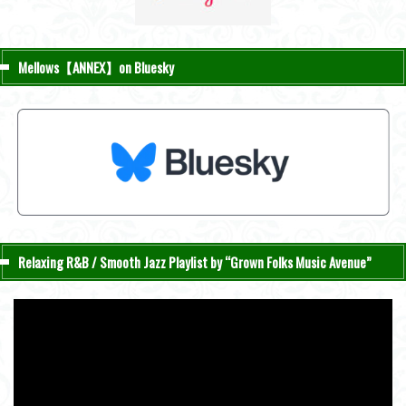
Mellows【ANNEX】on Bluesky
Relaxing R&B / Smooth Jazz Playlist by “Grown Folks Music Avenue”