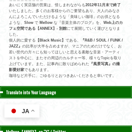
あいにく実店舗の営業は、惜しまれながらも
2012年11月末で終了
いたしました。多くのお客様からのご要望もあり、大人のみなさ
んによろこんでいただけるような「美味しい珈琲」のお供となる
ような、
Slow
で
Mellow
な『音楽主体のブログ』を、
Web上のカ
フェ空間である【ANNEX】- 別館
にて展開していく運びとなりま
した。
個人的に愛する
【Black Music】
である、
『R&B / SOUL / FUNK /
JAZZ』
の比率が大半を占めますが、マニアのためだけでなく、お
若い世代の方々にも知ってほしいと思える素敵な音楽・アーティ
ストを中心に、またその周辺のカルチャー等、様々なTopicを取り
上げています。また、記事内に散りばめられた
『風景写真』の撮
影愛好家
でもあります。
珈琲など片手に、ごゆるりとおつきあいくださると幸いです。
Translate into Your Lauguage
JA
Mellows【ANNEX】on “X” / Twitter