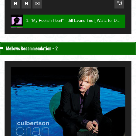
1. "My Foolish Heart" - Bill Evans Trio [ Waltz for Debby ] 1961
2. "Bittersweet" - Charlie Haden & John Taylor [ Nightfall ] 2004
3. "Be My Love" - Keith Jarrett [ The Melody at Night, With You ] 1999
Mellows Recommendation ~ 2
4. "Lawns" - Carla Bley [ Sextet ] 1987