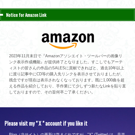
Notice for Amazon Link
2023年11月末日で『Amazonアソシエイト・ツールバーの画像リ
ンク表示作成機能』が提供終了となりました。すこしでもアーテ
ィストの皆さんの作品のSALESに貢献できればと、過去10年以上
に渡り記事中にCD等の購入先リンクを表示させておりましたが、
残念ですが現在は表示されなくなっております。既に1,000曲を超
える作品を紹介しており、手作業にて少しずつ新たなLinkを貼り直
しておりますので、その旨何卒ご了承ください。
Please visit my " X " account if you like it
Blog（当サイト）の更新は気まぐれですが、"X" (Twitter) は、音楽