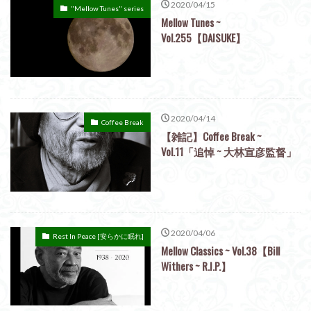
2020/04/15
"Mellow Tunes" series
Mellow Tunes ~
Vol.255【DAISUKE】
2020/04/14
Coffee Break
【雑記】Coffee Break ~
Vol.11「追悼 ~ 大林宣彦監督」
2020/04/06
Rest In Peace [安らかに眠れ]
Mellow Classics ~ Vol.38【Bill
Withers ~ R.I.P.】