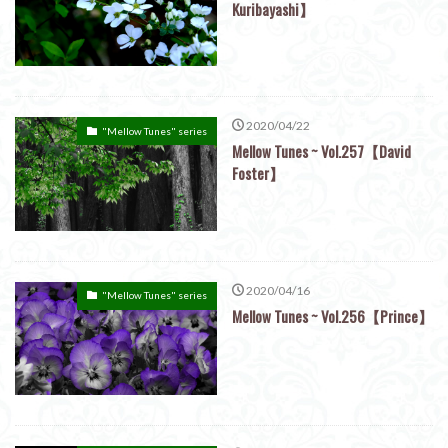
Kuribayashi】
2020/04/22
"Mellow Tunes" series
Mellow Tunes ~ Vol.257【David
Foster】
2020/04/16
"Mellow Tunes" series
Mellow Tunes ~ Vol.256【Prince】