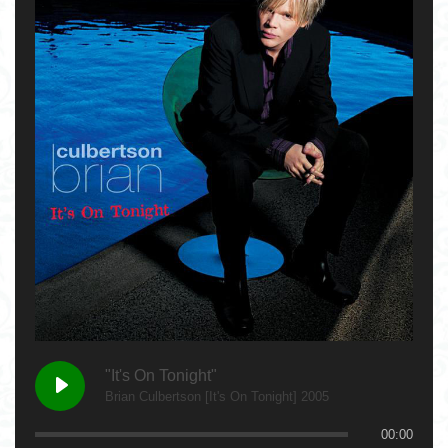
"It's On Tonight"
Brian Culbertson [It's On Tonight] 2005
00:00