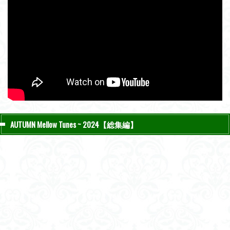
AUTUMN Mellow Tunes ~ 2024【総集編】