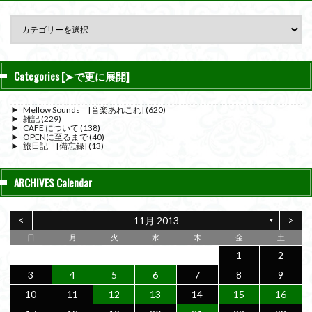
Categories [➤で更に展開]
►
Mellow Sounds [音楽あれこれ]
(620)
►
雑記
(229)
►
CAFE について
(138)
►
OPENに至るまで
(40)
►
旅日記 [備忘録]
(13)
ARCHIVES Calendar
<
>
11月 2013
▼
日
月
火
水
木
金
土
1
2
3
4
5
6
7
8
9
10
11
12
13
14
15
16