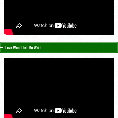
Love Won’t Let Me Wait