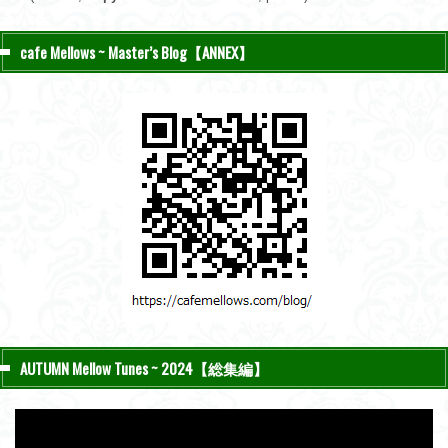
cafe Mellows ~ Master’s Blog【ANNEX】
AUTUMN Mellow Tunes ~ 2024【総集編】