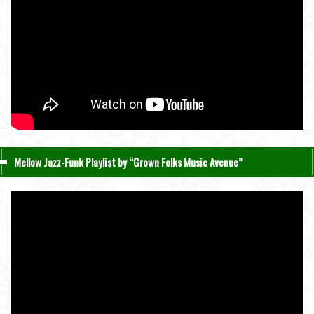
Mellow Jazz-Funk Playlist by “Grown Folks Music Avenue”