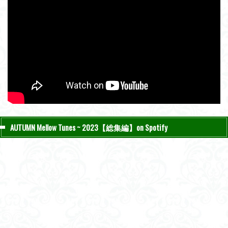
AUTUMN Mellow Tunes ~ 2023【総集編】on Spotify