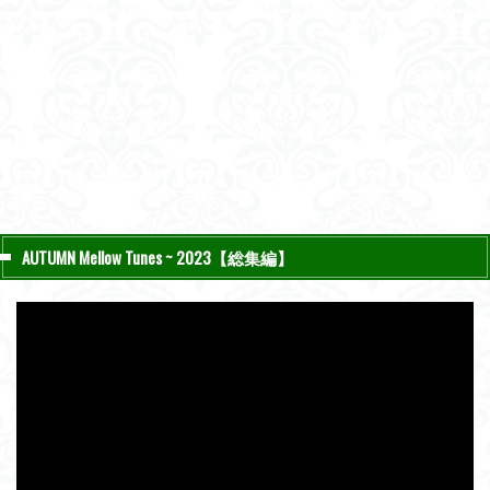
AUTUMN Mellow Tunes ~ 2023【総集編】