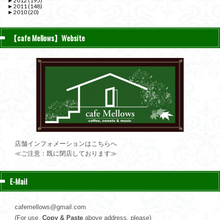
►
2012
(195)
►
2011
(148)
►
2010
(20)
【cafe Mellows】Website
店舗インフォメーションはこちらへ
≪ご注意：既に閉店しております≫
E-Mail
cafemellows@gmail.com
(For use,
Copy & Paste
above address, please)