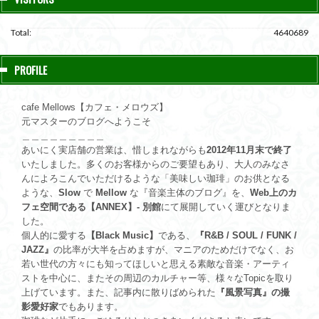
Total:
4640689
PROFILE
cafe Mellows【カフェ・メロウズ】
元マスターのブログへようこそ
＿＿＿＿＿＿＿＿＿
あいにく実店舗の営業は、惜しまれながらも
2012年11月末で終了
いたしました。多くのお客様からのご要望もあり、大人のみなさ
んによろこんでいただけるような「美味しい珈琲」のお供となる
ような、
Slow
で
Mellow
な『音楽主体のブログ』を、
Web上のカ
フェ空間である【ANNEX】- 別館
にて展開していく運びとなりま
した。
個人的に愛する
【Black Music】
である、
『R&B / SOUL / FUNK /
JAZZ』
の比率が大半を占めますが、マニアのためだけでなく、お
若い世代の方々にも知ってほしいと思える素敵な音楽・アーティ
ストを中心に、またその周辺のカルチャー等、様々なTopicを取り
上げています。また、記事内に散りばめられた
『風景写真』の撮
影愛好家
でもあります。