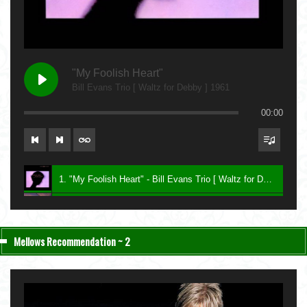
"My Foolish Heart"
Bill Evans Trio [ Waltz for Debby ] 1961
00:00
1. "My Foolish Heart" - Bill Evans Trio [ Waltz for Debby ] 1961
2. "Bittersweet" - Charlie Haden & John Taylor [ Nightfall ] 2004
3. "Be My Love" - Keith Jarrett [ The Melody at Night, With You ] 1999
Mellows Recommendation ~ 2
4. "Lawns" - Carla Bley [ Sextet ] 1987