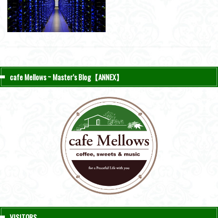
cafe Mellows ~ Master’s Blog【ANNEX】
VISITORS