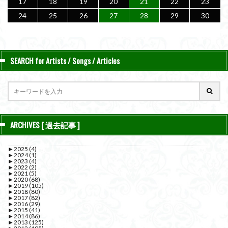
17
18
19
20
21
22
23
24
25
26
27
28
29
30
SEARCH for Artists / Songs / Articles
ARCHIVES [ 過去記事 ]
►
2025
(4)
►
2024
(1)
►
2023
(4)
►
2022
(2)
►
2021
(5)
►
2020
(68)
►
2019
(105)
►
2018
(80)
►
2017
(82)
►
2016
(29)
►
2015
(41)
►
2014
(86)
►
2013
(125)