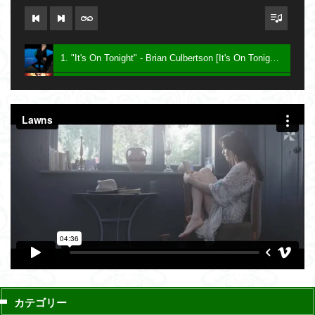
1. "It's On Tonight" - Brian Culbertson [It's On Tonight] 2005
2. "Future Baby Mama" - Prince [Planet Earth] 2007
3. Say - Keith Sweat [Dress To Impress] 2016
カテゴリー