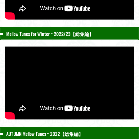
Mellow Tunes for Winter ~ 2022/23【総集編】
AUTUMN Mellow Tunes ~ 2022【総集編】