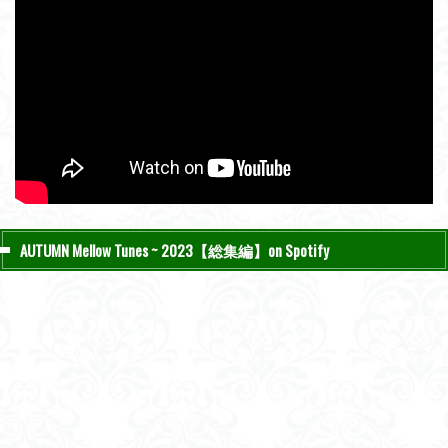
AUTUMN Mellow Tunes ~ 2023【総集編】on Spotify