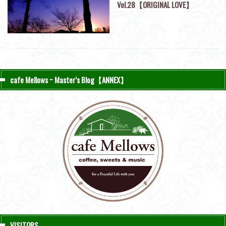
Vol.28【ORIGINAL LOVE】
cafe Mellows ~ Master’s Blog【ANNEX】
VISITORS