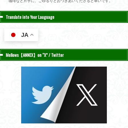
珈琲など片手に、ごゆるりとおつきあいくださると幸いです。
Translate into Your Lauguage
JA
Mellows【ANNEX】on “X” / Twitter