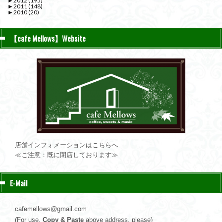
►
2012
(195)
►
2011
(148)
►
2010
(20)
【cafe Mellows】Website
店舗インフォメーションはこちらへ
≪ご注意：既に閉店しております≫
E-Mail
cafemellows@gmail.com
(For use,
Copy & Paste
above address, please)