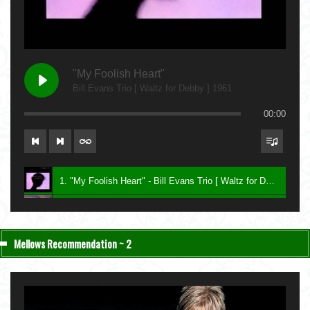
"My Foolish Heart"
Bill Evans Trio [ Waltz for Debby ] 1961
00:00
1. "My Foolish Heart" - Bill Evans Trio [ Waltz for Debby ] 1961
2. "Bittersweet" - Charlie Haden & John Taylor [ Nightfall ] 2004
3. "Be My Love" - Keith Jarrett [ The Melody at Night, With You ] 1999
Mellows Recommendation ~ 2
4. "Lawns" - Carla Bley [ Sextet ] 1987