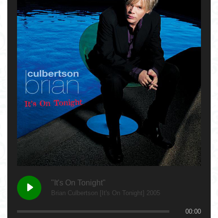
"It's On Tonight"
Brian Culbertson [It's On Tonight] 2005
00:00