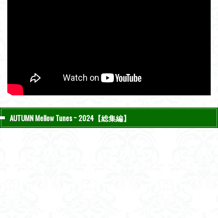
AUTUMN Mellow Tunes ~ 2024【総集編】