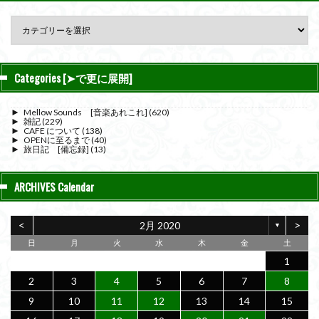
Categories [➤で更に展開]
►
Mellow Sounds [音楽あれこれ]
(620)
►
雑記
(229)
►
CAFE について
(138)
►
OPENに至るまで
(40)
►
旅日記 [備忘録]
(13)
ARCHIVES Calendar
<
>
2月 2020
▼
日
月
火
水
木
金
土
1
2
3
4
5
6
7
8
9
10
11
12
13
14
15