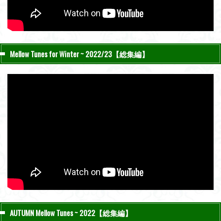
Mellow Tunes for Winter ~ 2022/23【総集編】
AUTUMN Mellow Tunes ~ 2022【総集編】