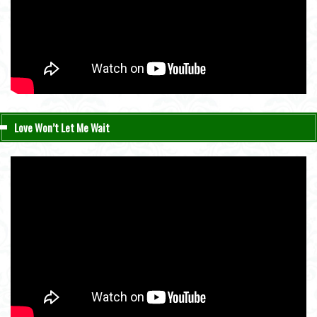
Love Won’t Let Me Wait