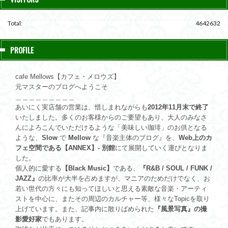
Total:
4642632
PROFILE
cafe Mellows【カフェ・メロウズ】
元マスターのブログへようこそ
＿＿＿＿＿＿＿＿＿
あいにく実店舗の営業は、惜しまれながらも
2012年11月末で終了
いたしました。多くのお客様からのご要望もあり、大人のみなさ
んによろこんでいただけるような「美味しい珈琲」のお供となる
ような、
Slow
で
Mellow
な『音楽主体のブログ』を、
Web上のカ
フェ空間である【ANNEX】- 別館
にて展開していく運びとなりま
した。
個人的に愛する
【Black Music】
である、
『R&B / SOUL / FUNK /
JAZZ』
の比率が大半を占めますが、マニアのためだけでなく、お
若い世代の方々にも知ってほしいと思える素敵な音楽・アーティ
ストを中心に、またその周辺のカルチャー等、様々なTopicを取り
上げています。また、記事内に散りばめられた
『風景写真』の撮
影愛好家
でもあります。