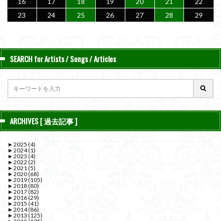
16
17
18
19
20
21
22
23
24
25
26
27
28
29
SEARCH for Artists / Songs / Articles
ARCHIVES [ 過去記事 ]
►
2025
(4)
►
2024
(1)
►
2023
(4)
►
2022
(2)
►
2021
(5)
►
2020
(68)
►
2019
(105)
►
2018
(80)
►
2017
(82)
►
2016
(29)
►
2015
(41)
►
2014
(86)
►
2013
(125)