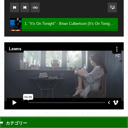
1. "It's On Tonight" - Brian Culbertson [It's On Tonight] 2005
2. "Future Baby Mama" - Prince [Planet Earth] 2007
3. Say - Keith Sweat [Dress To Impress] 2016
カテゴリー