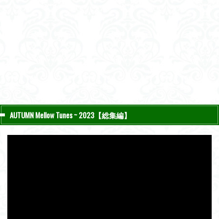
AUTUMN Mellow Tunes ~ 2023【総集編】