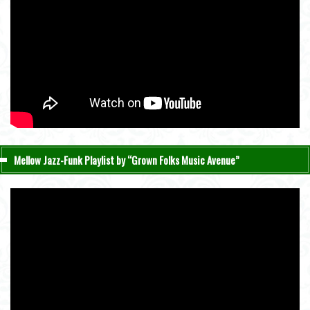
Mellow Jazz-Funk Playlist by “Grown Folks Music Avenue”