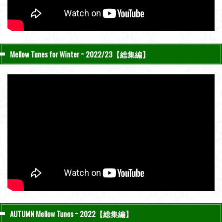
Mellow Tunes for Winter ~ 2022/23【総集編】
AUTUMN Mellow Tunes ~ 2022【総集編】