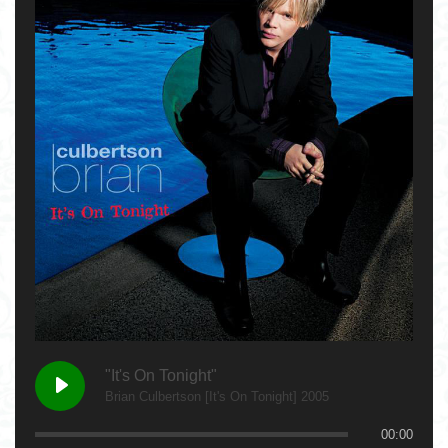
"It's On Tonight"
Brian Culbertson [It's On Tonight] 2005
00:00