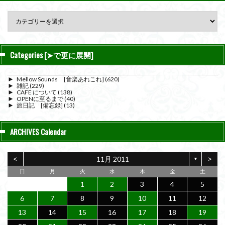
Categories [➤で更に展開]
►
Mellow Sounds [音楽あれこれ]
(620)
►
雑記
(229)
►
CAFE について
(138)
►
OPENに至るまで
(40)
►
旅日記 [備忘録]
(13)
ARCHIVES Calendar
<
>
11月 2011
▼
日
月
火
水
木
金
土
1
2
3
4
5
6
7
8
9
10
11
12
13
14
15
16
17
18
19