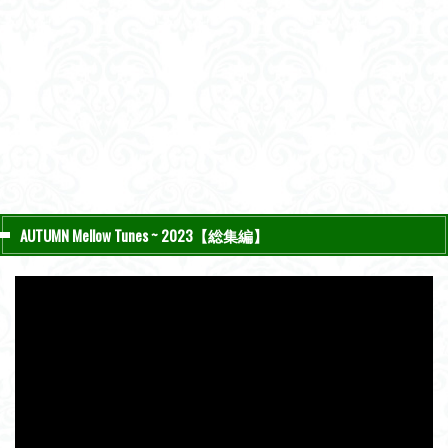
AUTUMN Mellow Tunes ~ 2023【総集編】