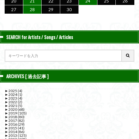
20
21
22
23
24
25
26
27
28
29
30
SEARCH for Artists / Songs / Articles
ARCHIVES [ 過去記事 ]
►
2025
(4)
►
2024
(1)
►
2023
(4)
►
2022
(2)
►
2021
(5)
►
2020
(68)
►
2019
(105)
►
2018
(80)
►
2017
(82)
►
2016
(29)
►
2015
(41)
►
2014
(86)
►
2013
(125)