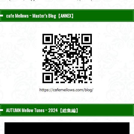
cafe Mellows ~ Master’s Blog【ANNEX】
AUTUMN Mellow Tunes ~ 2024【総集編】