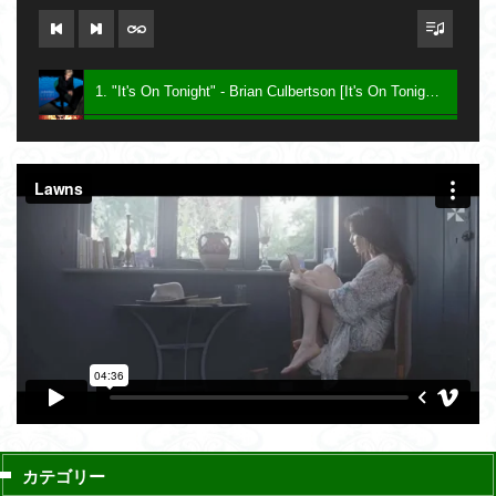
1. "It's On Tonight" - Brian Culbertson [It's On Tonight] 2005
2. "Future Baby Mama" - Prince [Planet Earth] 2007
3. Say - Keith Sweat [Dress To Impress] 2016
カテゴリー