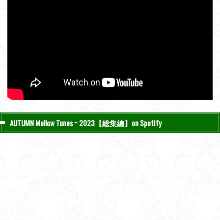
AUTUMN Mellow Tunes ~ 2023【総集編】on Spotify