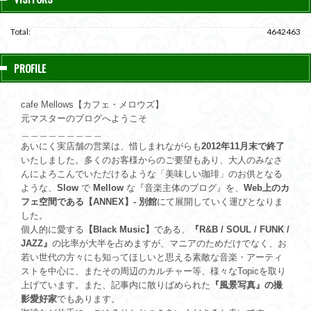
Total:
4642463
PROFILE
cafe Mellows【カフェ・メロウズ】
元マスターのブログへようこそ
＿＿＿＿＿＿＿＿＿
あいにく実店舗の営業は、惜しまれながらも
2012年11月末で終了
いたしました。多くのお客様からのご要望もあり、大人のみなさ
んによろこんでいただけるような「美味しい珈琲」のお供となる
ような、
Slow
で
Mellow
な『音楽主体のブログ』を、
Web上のカ
フェ空間である【ANNEX】- 別館
にて展開していく運びとなりま
した。
個人的に愛する
【Black Music】
である、
『R&B / SOUL / FUNK /
JAZZ』
の比率が大半を占めますが、マニアのためだけでなく、お
若い世代の方々にも知ってほしいと思える素敵な音楽・アーティ
ストを中心に、またその周辺のカルチャー等、様々なTopicを取り
上げています。また、記事内に散りばめられた
『風景写真』の撮
影愛好家
でもあります。