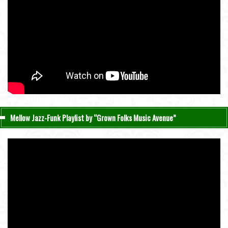
Mellow Jazz-Funk Playlist by “Grown Folks Music Avenue”