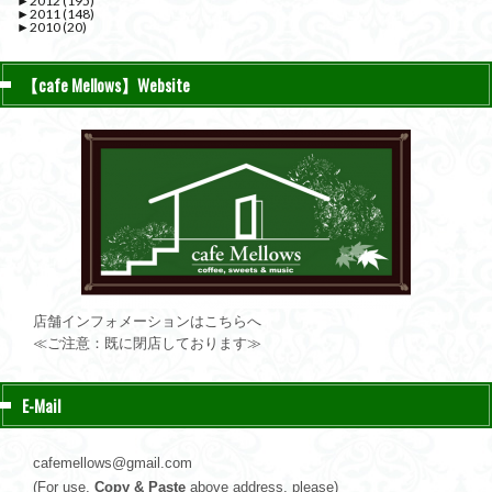
►
2012
(195)
►
2011
(148)
►
2010
(20)
【cafe Mellows】Website
店舗インフォメーションはこちらへ
≪ご注意：既に閉店しております≫
E-Mail
cafemellows@gmail.com
(For use,
Copy & Paste
above address, please)