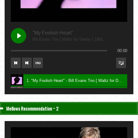
"My Foolish Heart"
Bill Evans Trio [ Waltz for Debby ] 1961
00:00
1. "My Foolish Heart" - Bill Evans Trio [ Waltz for Debby ] 1961
2. "Bittersweet" - Charlie Haden & John Taylor [ Nightfall ] 2004
3. "Be My Love" - Keith Jarrett [ The Melody at Night, With You ] 1999
Mellows Recommendation ~ 2
4. "Lawns" - Carla Bley [ Sextet ] 1987