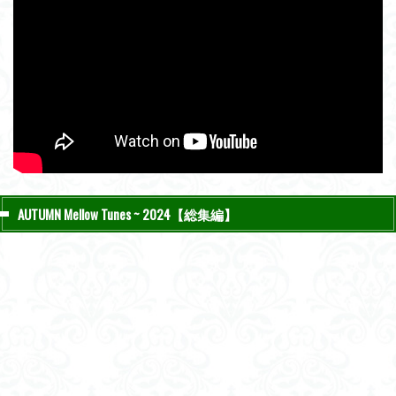
AUTUMN Mellow Tunes ~ 2024【総集編】