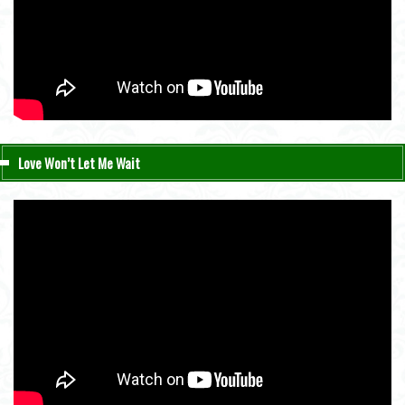
Love Won’t Let Me Wait