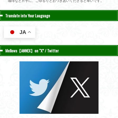
珈琲など片手に、ごゆるりとおつきあいくださると幸いです。
Translate into Your Lauguage
JA
Mellows【ANNEX】on “X” / Twitter