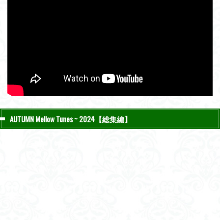
AUTUMN Mellow Tunes ~ 2024【総集編】