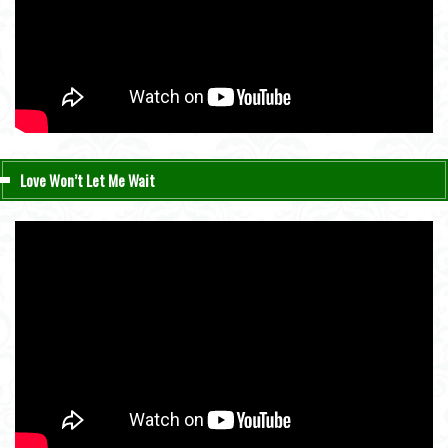
Love Won’t Let Me Wait