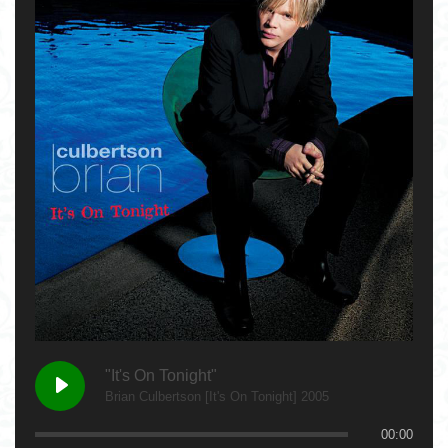
"It's On Tonight"
Brian Culbertson [It's On Tonight] 2005
00:00