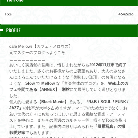
Total:
4642636
PROFILE
cafe Mellows【カフェ・メロウズ】
元マスターのブログへようこそ
＿＿＿＿＿＿＿＿＿
あいにく実店舗の営業は、惜しまれながらも
2012年11月末で終了
いたしました。多くのお客様からのご要望もあり、大人のみなさ
んによろこんでいただけるような「美味しい珈琲」のお供となる
ような、
Slow
で
Mellow
な『音楽主体のブログ』を、
Web上のカ
フェ空間である【ANNEX】- 別館
にて展開していく運びとなりま
した。
個人的に愛する
【Black Music】
である、
『R&B / SOUL / FUNK /
JAZZ』
の比率が大半を占めますが、マニアのためだけでなく、お
若い世代の方々にも知ってほしいと思える素敵な音楽・アーティ
ストを中心に、またその周辺のカルチャー等、様々なTopicを取り
上げています。また、記事内に散りばめられた
『風景写真』の撮
影愛好家
でもあります。