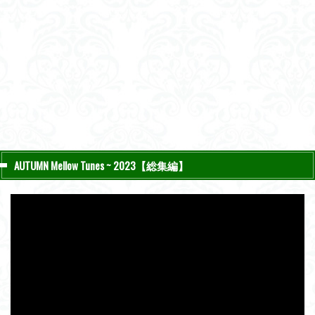
AUTUMN Mellow Tunes ~ 2023【総集編】