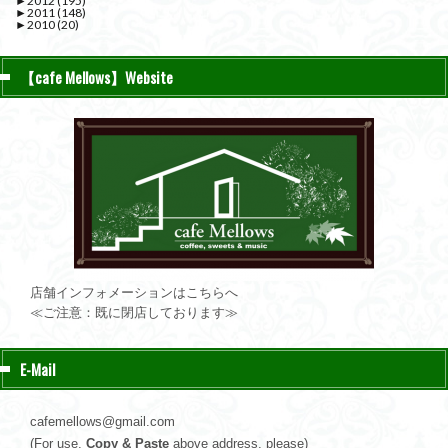
►
2012
(195)
►
2011
(148)
►
2010
(20)
【cafe Mellows】Website
店舗インフォメーションはこちらへ
≪ご注意：既に閉店しております≫
E-Mail
cafemellows@gmail.com
(For use,
Copy & Paste
above address, please)