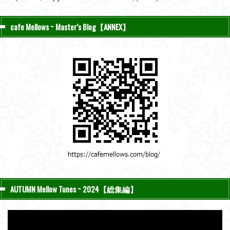
cafe Mellows ~ Master’s Blog【ANNEX】
AUTUMN Mellow Tunes ~ 2024【総集編】