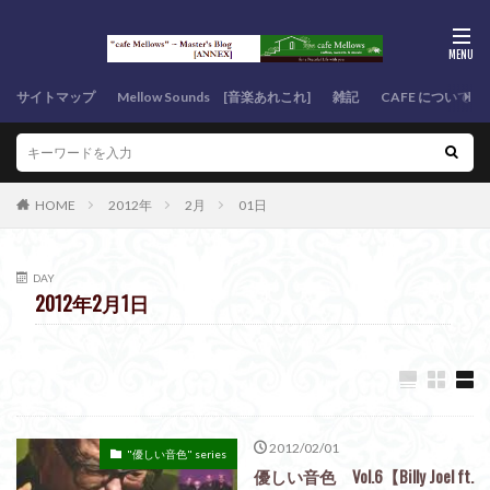
サイトマップ
Mellow Sounds [音楽あれこれ]
雑記
CAFE について
HOME
2012年
2月
01日
DAY
2012年2月1日
2012/02/01
"優しい音色" series
優しい音色 Vol.6【Billy Joel ft.