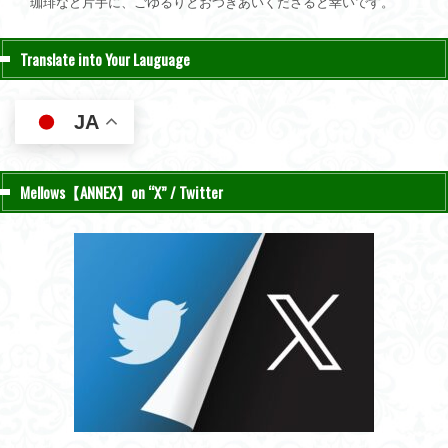
珈琲など片手に、ごゆるりとおつきあいくださると幸いです。
Translate into Your Lauguage
JA
Mellows【ANNEX】on “X” / Twitter