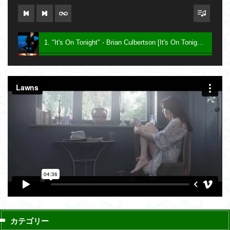
1. "It's On Tonight" - Brian Culbertson [It's On Tonight] 2005
2. "Future Baby Mama" - Prince [Planet Earth] 2007
3. Say - Keith Sweat [Dress To Impress] 2016
カテゴリー