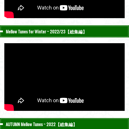
Mellow Tunes for Winter ~ 2022/23【総集編】
AUTUMN Mellow Tunes ~ 2022【総集編】