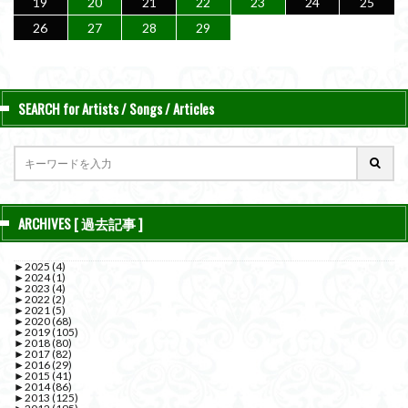
19
20
21
22
23
24
25
26
27
28
29
SEARCH for Artists / Songs / Articles
ARCHIVES [ 過去記事 ]
►
2025
(4)
►
2024
(1)
►
2023
(4)
►
2022
(2)
►
2021
(5)
►
2020
(68)
►
2019
(105)
►
2018
(80)
►
2017
(82)
►
2016
(29)
►
2015
(41)
►
2014
(86)
►
2013
(125)