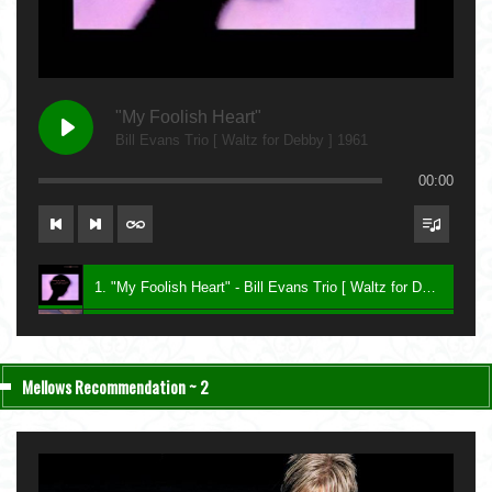
"My Foolish Heart"
Bill Evans Trio [ Waltz for Debby ] 1961
00:00
1. "My Foolish Heart" - Bill Evans Trio [ Waltz for Debby ] 1961
2. "Bittersweet" - Charlie Haden & John Taylor [ Nightfall ] 2004
3. "Be My Love" - Keith Jarrett [ The Melody at Night, With You ] 1999
Mellows Recommendation ~ 2
4. "Lawns" - Carla Bley [ Sextet ] 1987