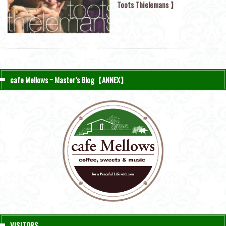
Toots Thielemans 】
cafe Mellows ~ Master’s Blog【ANNEX】
VISITORS