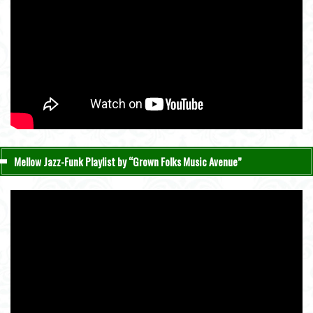
Mellow Jazz-Funk Playlist by “Grown Folks Music Avenue”