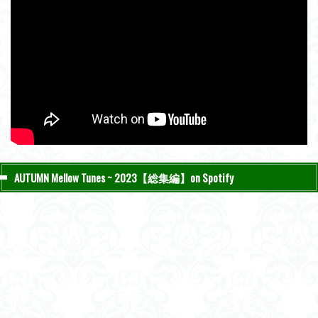
AUTUMN Mellow Tunes ~ 2023【総集編】on Spotify