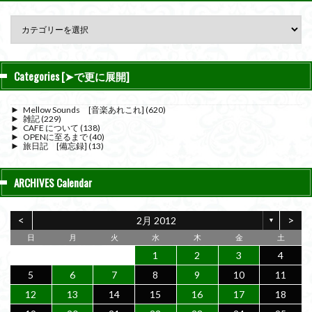
Categories [➤で更に展開]
►
Mellow Sounds [音楽あれこれ]
(620)
►
雑記
(229)
►
CAFE について
(138)
►
OPENに至るまで
(40)
►
旅日記 [備忘録]
(13)
ARCHIVES Calendar
<
>
2月 2012
▼
日
月
火
水
木
金
土
1
2
3
4
5
6
7
8
9
10
11
12
13
14
15
16
17
18