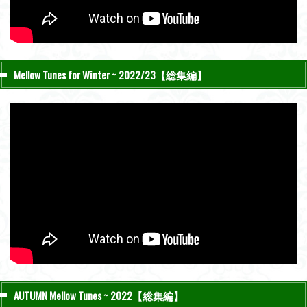
Mellow Tunes for Winter ~ 2022/23【総集編】
AUTUMN Mellow Tunes ~ 2022【総集編】