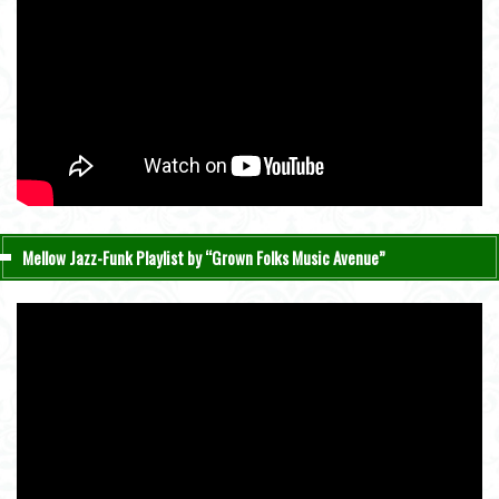
Mellow Jazz-Funk Playlist by “Grown Folks Music Avenue”