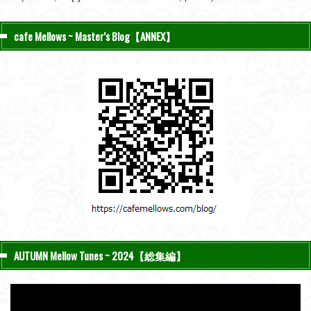
cafe Mellows ~ Master’s Blog【ANNEX】
AUTUMN Mellow Tunes ~ 2024【総集編】