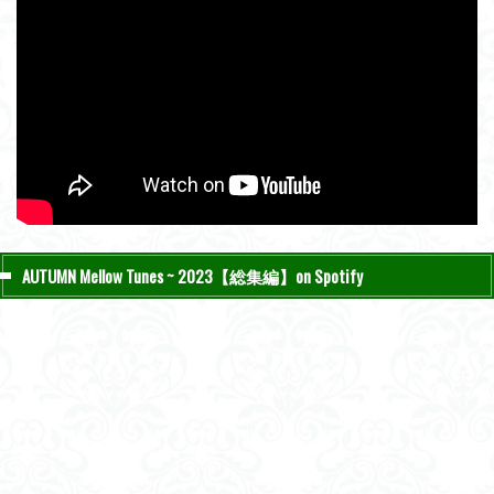
AUTUMN Mellow Tunes ~ 2023【総集編】on Spotify