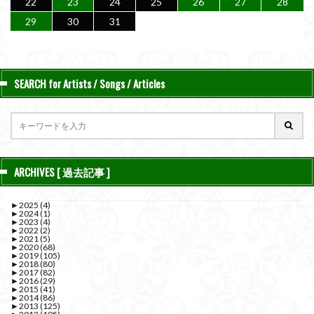
22
23
24
25
26
27
28
29
30
31
SEARCH for Artists / Songs / Articles
ARCHIVES [ 過去記事 ]
►
2025
(4)
►
2024
(1)
►
2023
(4)
►
2022
(2)
►
2021
(5)
►
2020
(68)
►
2019
(105)
►
2018
(80)
►
2017
(82)
►
2016
(29)
►
2015
(41)
►
2014
(86)
►
2013
(125)