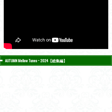
AUTUMN Mellow Tunes ~ 2024【総集編】