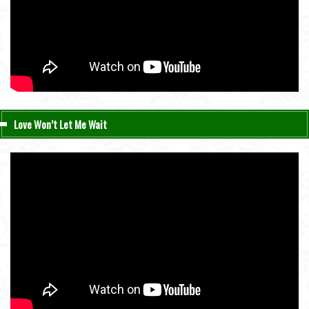
Love Won’t Let Me Wait