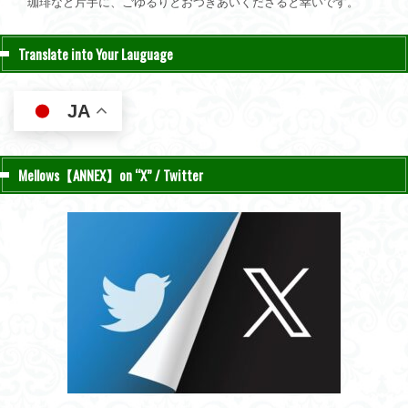
珈琲など片手に、ごゆるりとおつきあいくださると幸いです。
Translate into Your Lauguage
JA
Mellows【ANNEX】on “X” / Twitter