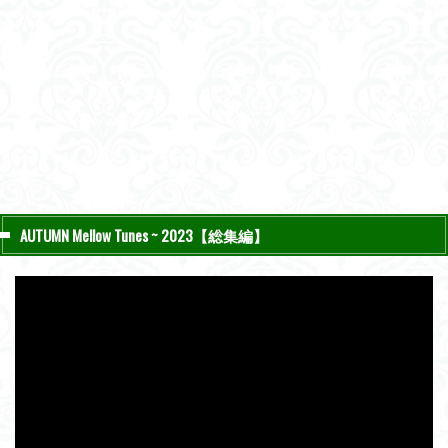
AUTUMN Mellow Tunes ~ 2023【総集編】