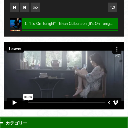
1. "It's On Tonight" - Brian Culbertson [It's On Tonight] 2005
2. "Future Baby Mama" - Prince [Planet Earth] 2007
3. Say - Keith Sweat [Dress To Impress] 2016
カテゴリー