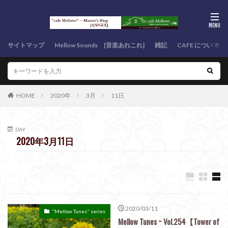
サイトマップ
Mellow Sounds [音楽あれこれ]
雑記
CAFE について
HOME
2020年
3月
11日
DAY
2020年3月11日
2020/03/11
"Mellow Tunes" series
Mellow Tunes ~ Vol.254【Tower of