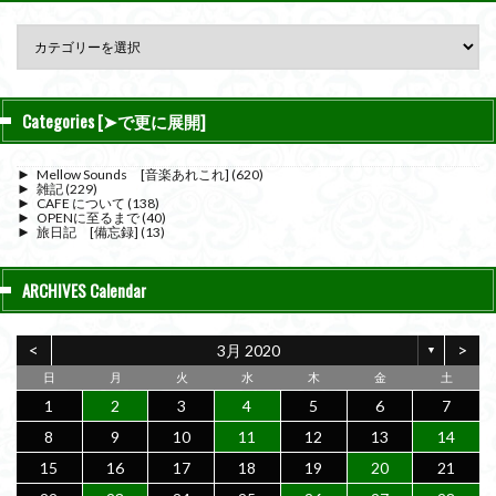
Categories [➤で更に展開]
►
Mellow Sounds [音楽あれこれ]
(620)
►
雑記
(229)
►
CAFE について
(138)
►
OPENに至るまで
(40)
►
旅日記 [備忘録]
(13)
ARCHIVES Calendar
<
>
3月 2020
▼
日
月
火
水
木
金
土
1
2
3
4
5
6
7
8
9
10
11
12
13
14
15
16
17
18
19
20
21