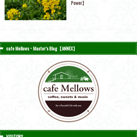
Power】
cafe Mellows ~ Master’s Blog【ANNEX】
VISITORS