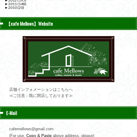
►
2012
(195)
►
2011
(148)
►
2010
(20)
【cafe Mellows】Website
店舗インフォメーションはこちらへ
≪ご注意：既に閉店しております≫
E-Mail
cafemellows@gmail.com
(For use,
Copy & Paste
above address, please)