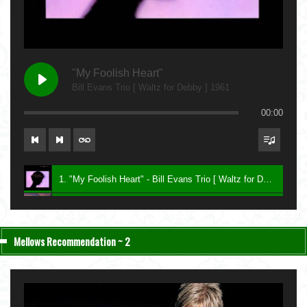
"My Foolish Heart"
Bill Evans Trio [ Waltz for Debby ] 1961
00:00
1. "My Foolish Heart" - Bill Evans Trio [ Waltz for Debby ] 1961
2. "Bittersweet" - Charlie Haden & John Taylor [ Nightfall ] 2004
3. "Be My Love" - Keith Jarrett [ The Melody at Night, With You ] 1999
Mellows Recommendation ~ 2
4. "Lawns" - Carla Bley [ Sextet ] 1987