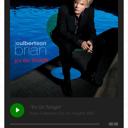
"It's On Tonight"
Brian Culbertson [It's On Tonight] 2005
00:00