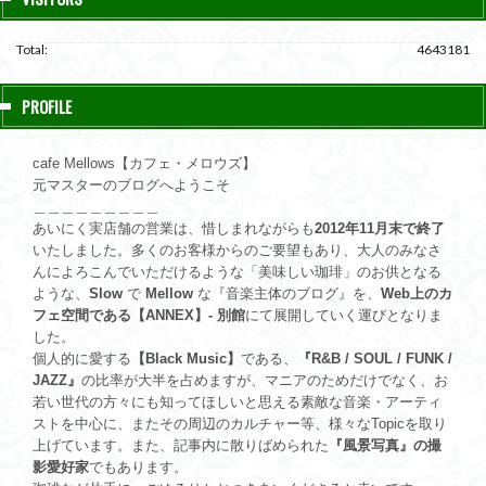
Total:
4643181
PROFILE
cafe Mellows【カフェ・メロウズ】
元マスターのブログへようこそ
＿＿＿＿＿＿＿＿＿
あいにく実店舗の営業は、惜しまれながらも
2012年11月末で終了
いたしました。多くのお客様からのご要望もあり、大人のみなさ
んによろこんでいただけるような「美味しい珈琲」のお供となる
ような、
Slow
で
Mellow
な『音楽主体のブログ』を、
Web上のカ
フェ空間である【ANNEX】- 別館
にて展開していく運びとなりま
した。
個人的に愛する
【Black Music】
である、
『R&B / SOUL / FUNK /
JAZZ』
の比率が大半を占めますが、マニアのためだけでなく、お
若い世代の方々にも知ってほしいと思える素敵な音楽・アーティ
ストを中心に、またその周辺のカルチャー等、様々なTopicを取り
上げています。また、記事内に散りばめられた
『風景写真』の撮
影愛好家
でもあります。