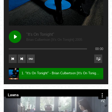
"It's On Tonight"
Brian Culbertson [It's On Tonight] 2005
00:00
1. "It's On Tonight" - Brian Culbertson [It's On Tonight] 2005
2. "Future Baby Mama" - Prince [Planet Earth] 2007
3. Say - Keith Sweat [Dress To Impress] 2016