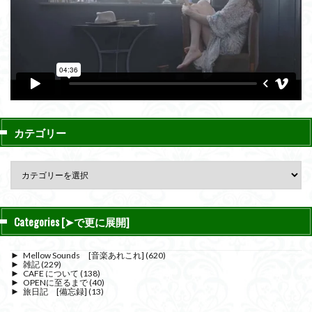
カテゴリー
Categories [➤で更に展開]
►
Mellow Sounds [音楽あれこれ]
(620)
►
雑記
(229)
►
CAFE について
(138)
►
OPENに至るまで
(40)
►
旅日記 [備忘録]
(13)