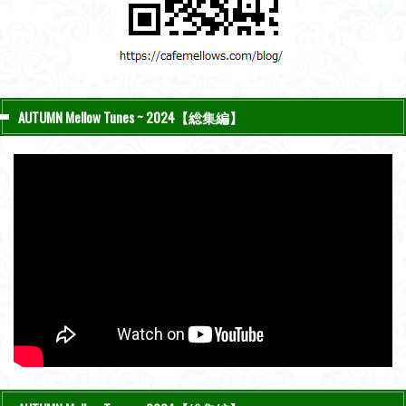
AUTUMN Mellow Tunes ~ 2024【総集編】