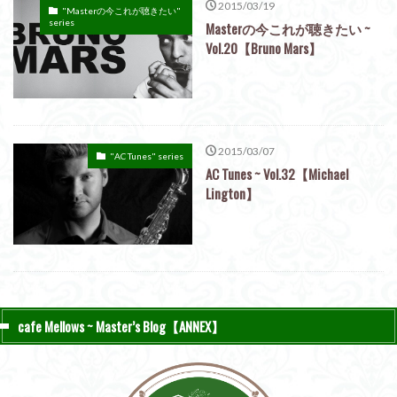
2015/03/19
"Masterの今これが聴きたい"
series
Masterの今これが聴きたい ~
Vol.20【Bruno Mars】
2015/03/07
"AC Tunes" series
AC Tunes ~ Vol.32【Michael
Lington】
cafe Mellows ~ Master’s Blog【ANNEX】