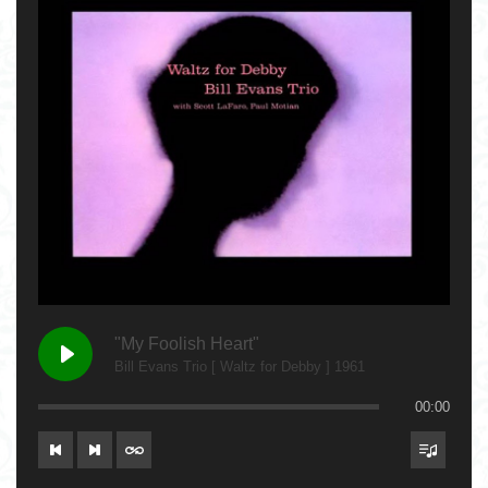
"My Foolish Heart"
Bill Evans Trio [ Waltz for Debby ] 1961
00:00