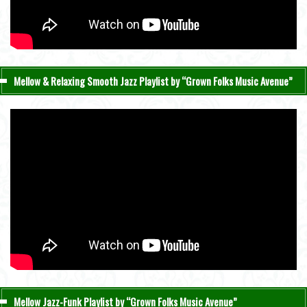
Mellow & Relaxing Smooth Jazz Playlist by “Grown Folks Music Avenue”
Mellow Jazz-Funk Playlist by “Grown Folks Music Avenue”