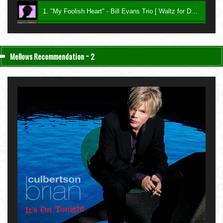
1. "My Foolish Heart" - Bill Evans Trio [ Waltz for Debby ] 1961
2. "Bittersweet" - Charlie Haden & John Taylor [ Nightfall ] 2004
3. "Be My Love" - Keith Jarrett [ The Melody at Night, With You ] 1999
Mellows Recommendation ~ 2
4. "Lawns" - Carla Bley [ Sextet ] 1987