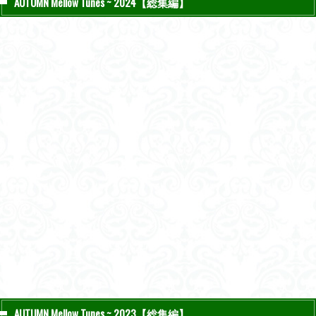
AUTUMN Mellow Tunes ~ 2024【総集編】
AUTUMN Mellow Tunes ~ 2023【総集編】