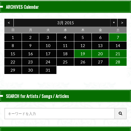
ARCHIVES Calendar
<
>
3月 2015
▼
日
月
火
水
木
金
土
1
2
3
4
5
6
7
8
9
10
11
12
13
14
15
16
17
18
19
20
21
22
23
24
25
26
27
28
29
30
31
SEARCH for Artists / Songs / Articles