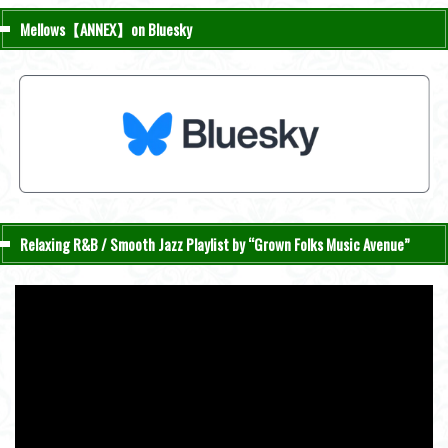
Mellows【ANNEX】on Bluesky
Relaxing R&B / Smooth Jazz Playlist by “Grown Folks Music Avenue”