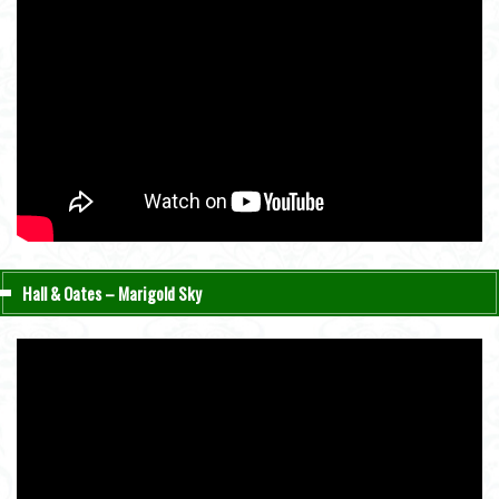
Hall & Oates – Marigold Sky