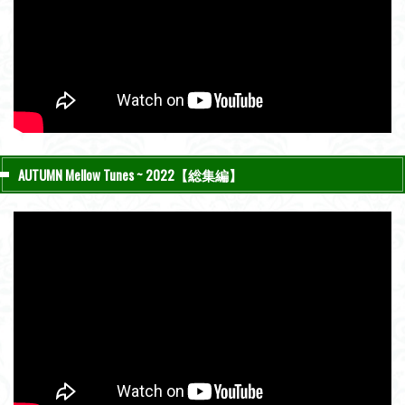
AUTUMN Mellow Tunes ~ 2022【総集編】