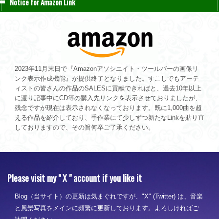
Notice for Amazon Link
2023年11月末日で『Amazonアソシエイト・ツールバーの画像リ
ンク表示作成機能』が提供終了となりました。すこしでもアーテ
ィストの皆さんの作品のSALESに貢献できればと、過去10年以上
に渡り記事中にCD等の購入先リンクを表示させておりましたが、
残念ですが現在は表示されなくなっております。既に1,000曲を超
える作品を紹介しており、手作業にて少しずつ新たなLinkを貼り直
しておりますので、その旨何卒ご了承ください。
Please visit my " X " account if you like it
Blog（当サイト）の更新は気まぐれですが、"X" (Twitter) は、音楽
と風景写真をメインに頻繁に更新しております。よろしければご