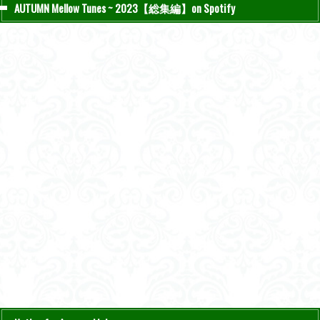
AUTUMN Mellow Tunes ~ 2023【総集編】on Spotify