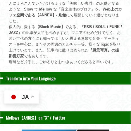
んによろこんでいただけるような「美味しい珈琲」のお供となる
ような、
Slow
で
Mellow
な『音楽主体のブログ』を、
Web上のカ
フェ空間である【ANNEX】- 別館
にて展開していく運びとなりま
した。
個人的に愛する
【Black Music】
である、
『R&B / SOUL / FUNK /
JAZZ』
の比率が大半を占めますが、マニアのためだけでなく、お
若い世代の方々にも知ってほしいと思える素敵な音楽・アーティ
ストを中心に、またその周辺のカルチャー等、様々なTopicを取り
上げています。また、記事内に散りばめられた
『風景写真』の撮
影愛好家
でもあります。
珈琲など片手に、ごゆるりとおつきあいくださると幸いです。
Translate into Your Lauguage
JA
Mellows【ANNEX】on “X” / Twitter