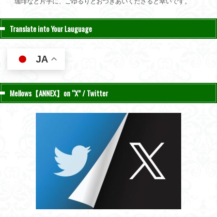
珈琲など片手に、ごゆるりとおつきあいくださると幸いです。
Translate into Your Lauguage
JA
Mellows【ANNEX】on “X” / Twitter