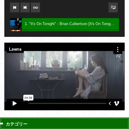
1. "It's On Tonight" - Brian Culbertson [It's On Tonight] 2005
2. "Future Baby Mama" - Prince [Planet Earth] 2007
3. Say - Keith Sweat [Dress To Impress] 2016
カテゴリー