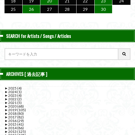
18
19
20
21
22
23
24
25
26
27
28
29
30
SEARCH for Artists / Songs / Articles
ARCHIVES [ 過去記事 ]
►
2025
(4)
►
2024
(1)
►
2023
(4)
►
2022
(2)
►
2021
(5)
►
2020
(68)
►
2019
(105)
►
2018
(80)
►
2017
(82)
►
2016
(29)
►
2015
(41)
►
2014
(86)
►
2013
(125)