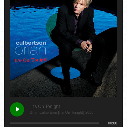
"It's On Tonight"
Brian Culbertson [It's On Tonight] 2005
00:00