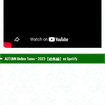
AUTUMN Mellow Tunes ~ 2023【総集編】on Spotify