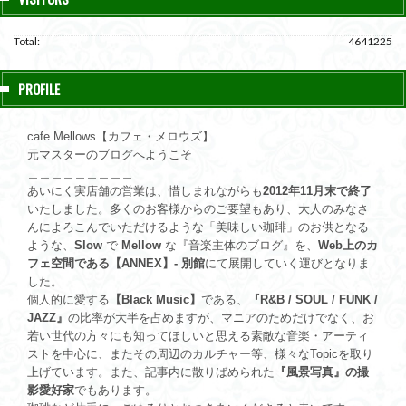
Total:
4641225
PROFILE
cafe Mellows【カフェ・メロウズ】
元マスターのブログへようこそ
＿＿＿＿＿＿＿＿＿
あいにく実店舗の営業は、惜しまれながらも
2012年11月末で終了
いたしました。多くのお客様からのご要望もあり、大人のみなさ
んによろこんでいただけるような「美味しい珈琲」のお供となる
ような、
Slow
で
Mellow
な『音楽主体のブログ』を、
Web上のカ
フェ空間である【ANNEX】- 別館
にて展開していく運びとなりま
した。
個人的に愛する
【Black Music】
である、
『R&B / SOUL / FUNK /
JAZZ』
の比率が大半を占めますが、マニアのためだけでなく、お
若い世代の方々にも知ってほしいと思える素敵な音楽・アーティ
ストを中心に、またその周辺のカルチャー等、様々なTopicを取り
上げています。また、記事内に散りばめられた
『風景写真』の撮
影愛好家
でもあります。