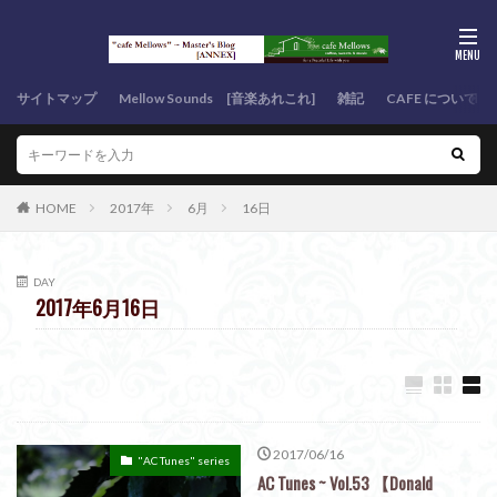
サイトマップ
Mellow Sounds [音楽あれこれ]
雑記
CAFE について
HOME
2017年
6月
16日
DAY
2017年6月16日
2017/06/16
"AC Tunes" series
AC Tunes ~ Vol.53 【Donald