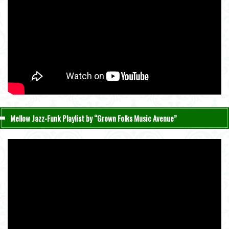
Mellow Jazz-Funk Playlist by “Grown Folks Music Avenue”