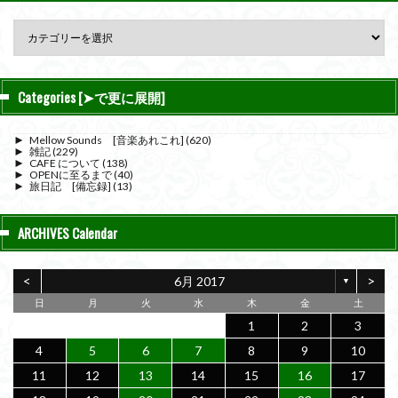
Categories [➤で更に展開]
►
Mellow Sounds [音楽あれこれ]
(620)
►
雑記
(229)
►
CAFE について
(138)
►
OPENに至るまで
(40)
►
旅日記 [備忘録]
(13)
ARCHIVES Calendar
<
>
6月 2017
▼
日
月
火
水
木
金
土
1
2
3
4
5
6
7
8
9
10
11
12
13
14
15
16
17