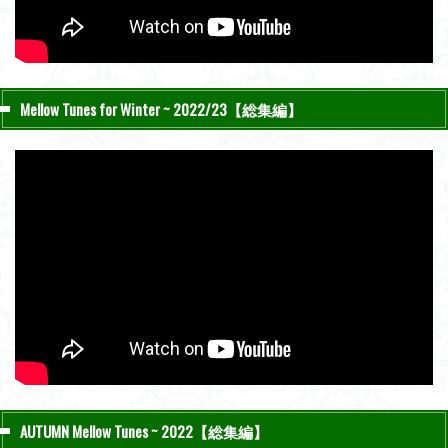
Mellow Tunes for Winter ~ 2022/23【総集編】
AUTUMN Mellow Tunes ~ 2022【総集編】