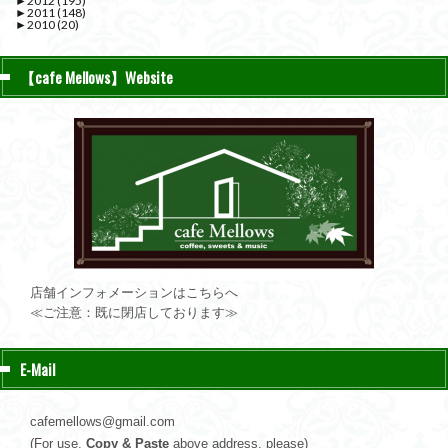
►
2012
(195)
►
2011
(148)
►
2010
(20)
【cafe Mellows】Website
店舗インフォメーションはこちらへ
≪ご注意：既に閉店しております≫
E-Mail
cafemellows@gmail.com
(For use,
Copy & Paste
above address, please)