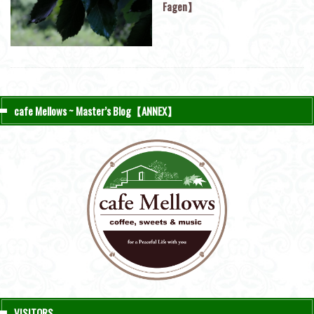
Fagen】
cafe Mellows ~ Master’s Blog【ANNEX】
VISITORS