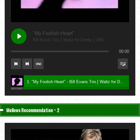
"My Foolish Heart"
Bill Evans Trio [ Waltz for Debby ] 1961
00:00
1. "My Foolish Heart" - Bill Evans Trio [ Waltz for Debby ] 1961
2. "Bittersweet" - Charlie Haden & John Taylor [ Nightfall ] 2004
3. "Be My Love" - Keith Jarrett [ The Melody at Night, With You ] 1999
Mellows Recommendation ~ 2
4. "Lawns" - Carla Bley [ Sextet ] 1987