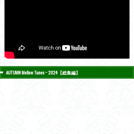
AUTUMN Mellow Tunes ~ 2024【総集編】