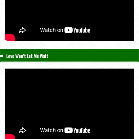
Love Won’t Let Me Wait