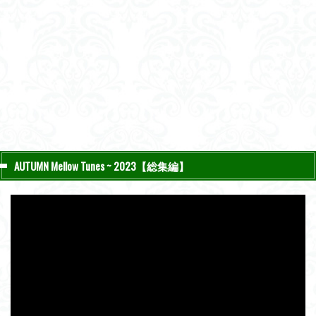
AUTUMN Mellow Tunes ~ 2023【総集編】