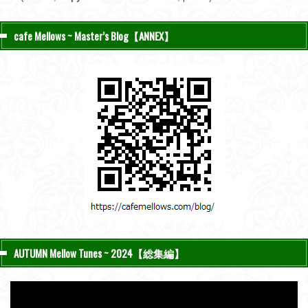
cafe Mellows ~ Master’s Blog【ANNEX】
AUTUMN Mellow Tunes ~ 2024【総集編】