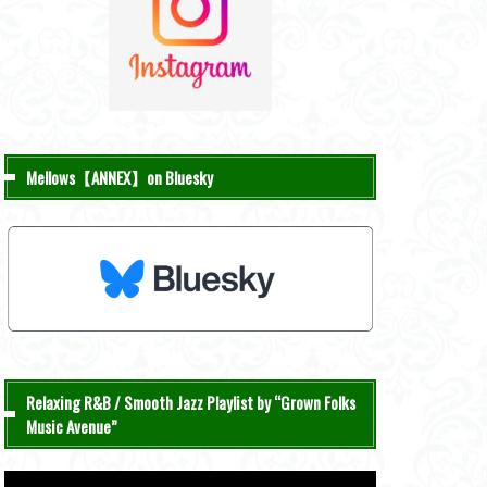
Mellows【ANNEX】on Bluesky
Relaxing R&B / Smooth Jazz Playlist by “Grown Folks
Music Avenue”