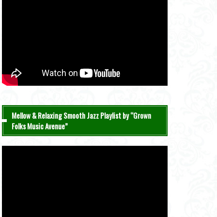
Mellow & Relaxing Smooth Jazz Playlist by “Grown
Folks Music Avenue”