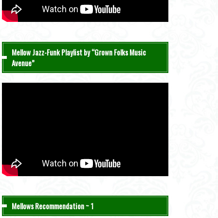
Mellow Jazz-Funk Playlist by “Grown Folks Music
Avenue”
Mellows Recommendation ~ 1