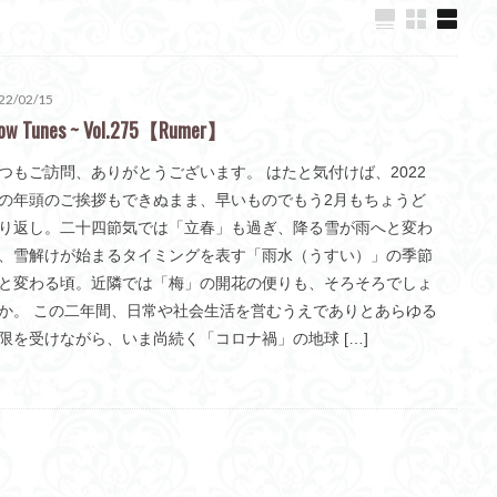
22/02/15
low Tunes ~ Vol.275【Rumer】
つもご訪問、ありがとうございます。 はたと気付けば、2022
の年頭のご挨拶もできぬまま、早いものでもう2月もちょうど
り返し。二十四節気では「立春」も過ぎ、降る雪が雨へと変わ
、雪解けが始まるタイミングを表す「雨水（うすい）」の季節
と変わる頃。近隣では「梅」の開花の便りも、そろそろでしょ
か。 この二年間、日常や社会生活を営むうえでありとあらゆる
限を受けながら、いま尚続く「コロナ禍」の地球 […]