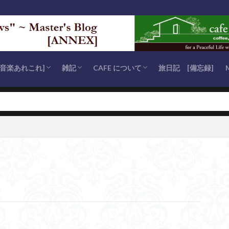
s [音楽あれこれ]
雑記
CAFE について
旅日記 [備忘録]
eries
s
 series
 [安らかに眠れ]
es
が聴きたい” series
スマス・ソング
その他)
Coffee Break
MOMIJI 通信
MISC Notes (いろんなこと)
OPENに至るまで