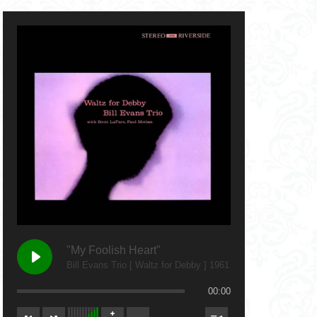
"My Foolish Heart"
Bill Evans Trio [ Waltz for Debby ] 1961
00:00