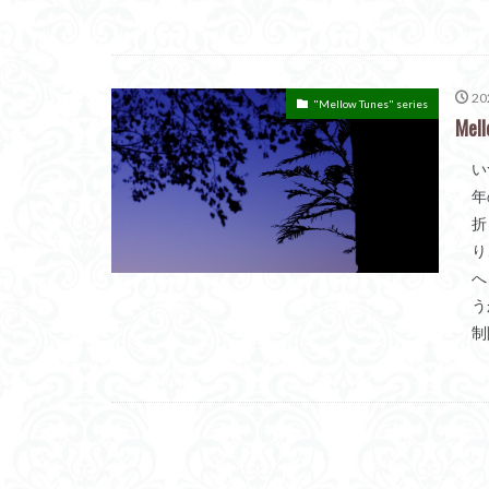
20
"Mellow Tunes" series
Mel
い
年
折
り
へ
う
制