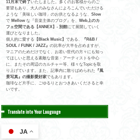
11月末で終了
いたしました。多くのお客様からのご
要望もあり、大人のみなさんによろこんでいただける
ような「美味しい珈琲」のお供となるような、
Slow
で
Mellow
な『音楽主体のブログ』を、
Web上のカ
フェ空間である【ANNEX】- 別館
にて展開していく
運びとなりました。
個人的に愛する
【Black Music】
である、
『R&B /
SOUL / FUNK / JAZZ』
の比率が大半を占めますが、
マニアのためだけでなく、お若い世代の方々にも知っ
てほしいと思える素敵な音楽・アーティストを中心
に、またその周辺のカルチャー等、様々なTopicを取
り上げています。また、記事内に散りばめられた
『風
景写真』の撮影愛好家
でもあります。
珈琲など片手に、ごゆるりとおつきあいくださると幸
いです。
Translate into Your Lauguage
JA