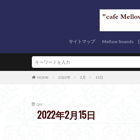
サイトマップ
Mellow Sound
“Mellow Tunes” s
“AC Tunes” serie
“Mellow Classics”
Rest In Peace
“優しい音色” seri
“Masterの今これ
Mellow なクリ
OTHER series (
HOME
2022年
2月
15日
DAY
2022年2月15日