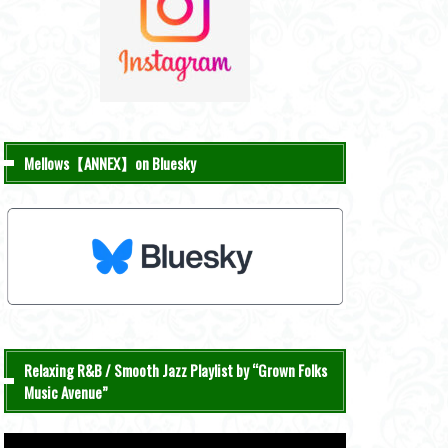
Mellows【ANNEX】on Bluesky
Relaxing R&B / Smooth Jazz Playlist by “Grown Folks
Music Avenue”