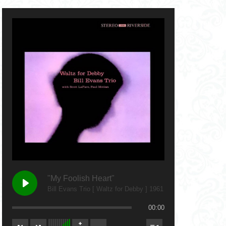
"My Foolish Heart"
Bill Evans Trio [ Waltz for Debby ] 1961
00:00