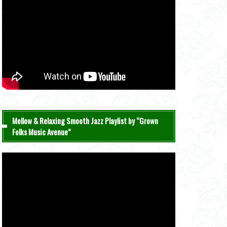
Mellow & Relaxing Smooth Jazz Playlist by “Grown
Folks Music Avenue”