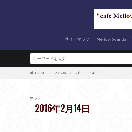
サイトマップ
Mellow Sound
“Mellow Tunes” s
“AC Tunes” serie
“Mellow Classics”
Rest In Peace
“優しい音色” seri
“Masterの今これ
Mellow なクリ
OTHER series (
HOME
2016年
2月
14日
DAY
2016年2月14日