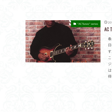
20
"AC Tunes" series
AC T
春
日
す
こ
ジ
は
得