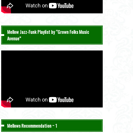
Mellow Jazz-Funk Playlist by “Grown Folks Music
Avenue”
Mellows Recommendation ~ 1