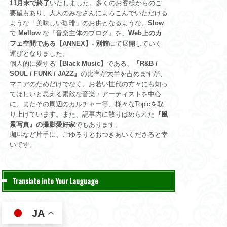
11月末で終了
いたしました。多くのお客様からのご
要望もあり、大人のみなさんによろこんでいただける
ような「美味しい珈琲」のお供となるような、
Slow
で
Mellow
な『音楽主体のブログ』を、
Web上のカ
フェ空間である【ANNEX】- 別館
にて展開していく
運びとなりました。
個人的に愛する
【Black Music】
である、
『R&B /
SOUL / FUNK / JAZZ』
の比率が大半を占めますが、
マニアのためだけでなく、お若い世代の方々にも知っ
てほしいと思える素敵な音楽・アーティストを中心
に、またその周辺のカルチャー等、様々なTopicを取
り上げています。また、記事内に散りばめられた
『風
景写真』の撮影愛好家
でもあります。
珈琲など片手に、ごゆるりとおつきあいくださると幸
いです。
Translate into Your Lauguage
JA