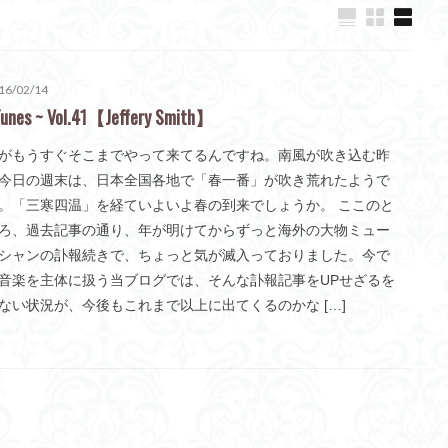
16/02/14
unes ~ Vol.41【Jeffery Smith】
がもうすぐそこまでやって来てるんですね。南風が吹き込む昨
今日の週末は、日本全国各地で「春一番」が吹き荒れたようで
。「三寒四温」を経ていよいよ春の到来でしょうか。 ここのと
ろ、過去記事の通り、年が明けてからずっと海外の大物ミュー
シャンの訃報続きで、ちょっと気が滅入っておりました。今で
音楽を主体に扱う当ブログでは、そんな訃報記事をUPせざるを
ない状況が、今後もこれまで以上に出てくるのかな […]