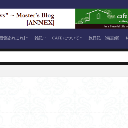
s [音楽あれこれ]
雑記
CAFE について
旅日記 [備忘録]
eries
s
 series
 [安らかに眠れ]
es
が聴きたい” series
スマス・ソング
その他)
Coffee Break
MOMIJI 通信
MISC Notes (いろんなこと)
OPENに至るまで