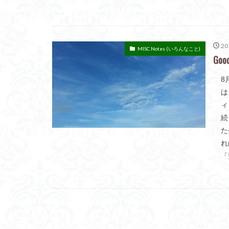
20
MISC Notes (いろんなこと)
Goo
8
は
ィ
続
た
れ
「