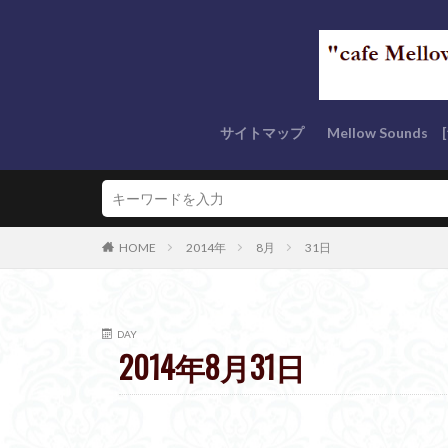
サイトマップ
Mellow Sound
“Mellow Tunes” s
“AC Tunes” serie
“Mellow Classics”
Rest In Peace
“優しい音色” seri
“Masterの今これ
Mellow なクリ
OTHER series (
HOME
2014年
8月
31日
DAY
2014年8月31日