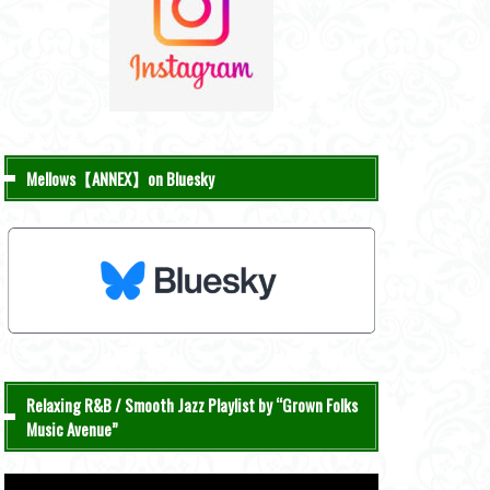
Mellows【ANNEX】on Bluesky
Relaxing R&B / Smooth Jazz Playlist by “Grown Folks
Music Avenue”