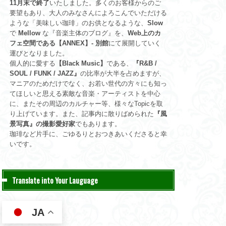
11月末で終了
いたしました。多くのお客様からのご
要望もあり、大人のみなさんによろこんでいただける
ような「美味しい珈琲」のお供となるような、
Slow
で
Mellow
な『音楽主体のブログ』を、
Web上のカ
フェ空間である【ANNEX】- 別館
にて展開していく
運びとなりました。
個人的に愛する
【Black Music】
である、
『R&B /
SOUL / FUNK / JAZZ』
の比率が大半を占めますが、
マニアのためだけでなく、お若い世代の方々にも知っ
てほしいと思える素敵な音楽・アーティストを中心
に、またその周辺のカルチャー等、様々なTopicを取
り上げています。また、記事内に散りばめられた
『風
景写真』の撮影愛好家
でもあります。
珈琲など片手に、ごゆるりとおつきあいくださると幸
いです。
Translate into Your Lauguage
JA