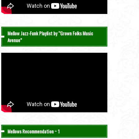
Mellow Jazz-Funk Playlist by “Grown Folks Music
Avenue”
Mellows Recommendation ~ 1