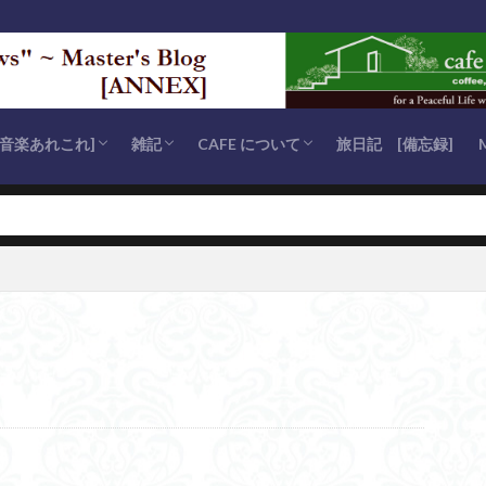
s [音楽あれこれ]
雑記
CAFE について
旅日記 [備忘録]
eries
s
 series
 [安らかに眠れ]
es
が聴きたい” series
スマス・ソング
その他)
Coffee Break
MOMIJI 通信
MISC Notes (いろんなこと)
OPENに至るまで