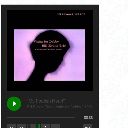
"My Foolish Heart"
Bill Evans Trio [ Waltz for Debby ] 1961
00:00