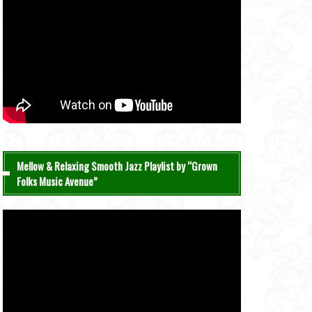
Mellow & Relaxing Smooth Jazz Playlist by “Grown
Folks Music Avenue”