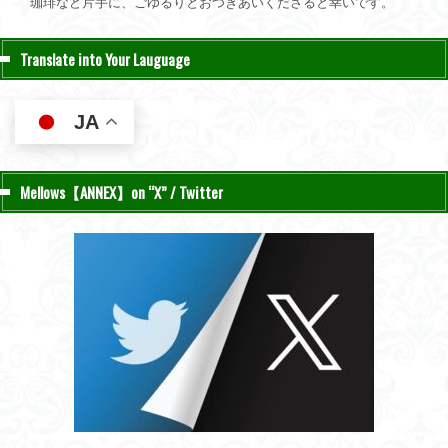
珈琲など片手に、ごゆるりとおつきあいくださると幸いです。
Translate into Your Lauguage
JA
Mellows【ANNEX】on “X” / Twitter