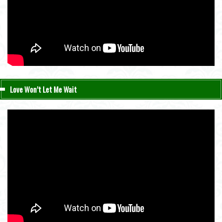
Love Won’t Let Me Wait