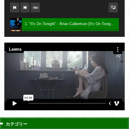
1. "It's On Tonight" - Brian Culbertson [It's On Tonight] 2005
2. "Future Baby Mama" - Prince [Planet Earth] 2007
3. Say - Keith Sweat [Dress To Impress] 2016
カテゴリー