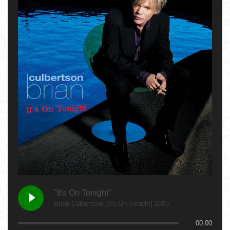
"It's On Tonight"
Brian Culbertson [It's On Tonight] 2005
00:00