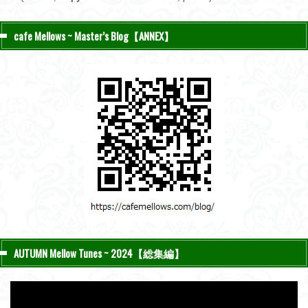
cafe Mellows ~ Master’s Blog【ANNEX】
AUTUMN Mellow Tunes ~ 2024【総集編】