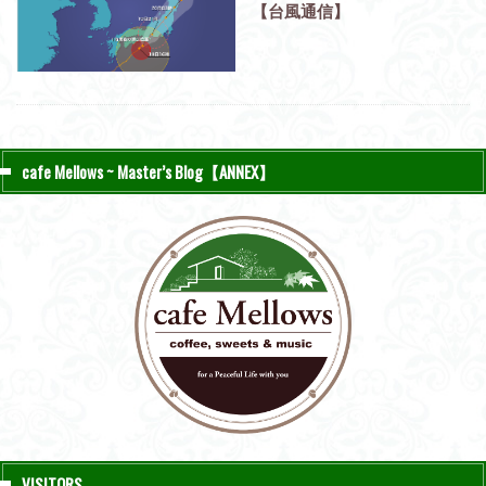
【台風通信】
cafe Mellows ~ Master’s Blog【ANNEX】
VISITORS