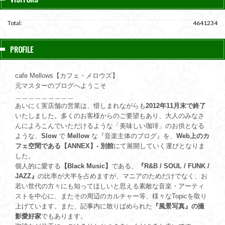
Total:
4641234
PROFILE
cafe Mellows【カフェ・メロウズ】
元マスターのブログへようこそ
＿＿＿＿＿＿＿＿＿
あいにく実店舗の営業は、惜しまれながらも
2012年11月末で終了
いたしました。多くのお客様からのご要望もあり、大人のみなさ
んによろこんでいただけるような「美味しい珈琲」のお供となる
ような、
Slow
で
Mellow
な『音楽主体のブログ』を、
Web上のカ
フェ空間である【ANNEX】- 別館
にて展開していく運びとなりま
した。
個人的に愛する
【Black Music】
である、
『R&B / SOUL / FUNK /
JAZZ』
の比率が大半を占めますが、マニアのためだけでなく、お
若い世代の方々にも知ってほしいと思える素敵な音楽・アーティ
ストを中心に、またその周辺のカルチャー等、様々なTopicを取り
上げています。また、記事内に散りばめられた
『風景写真』の撮
影愛好家
でもあります。