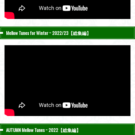
Mellow Tunes for Winter ~ 2022/23【総集編】
AUTUMN Mellow Tunes ~ 2022【総集編】