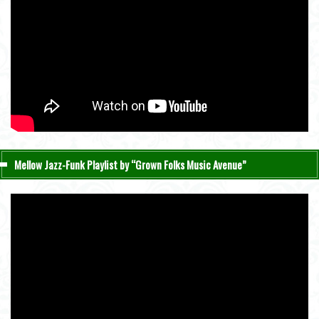
Mellow Jazz-Funk Playlist by “Grown Folks Music Avenue”