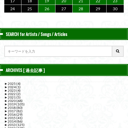
17
18
19
20
21
22
23
24
25
26
27
28
29
30
SEARCH for Artists / Songs / Articles
ARCHIVES [ 過去記事 ]
►
2025
(4)
►
2024
(1)
►
2023
(4)
►
2022
(2)
►
2021
(5)
►
2020
(68)
►
2019
(105)
►
2018
(80)
►
2017
(82)
►
2016
(29)
►
2015
(41)
►
2014
(86)
►
2013
(125)