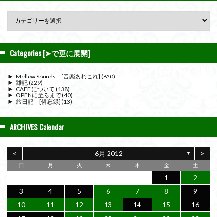
Categories [➤で更に展開]
►
Mellow Sounds [音楽あれこれ]
(620)
►
雑記
(229)
►
CAFE について
(138)
►
OPENに至るまで
(40)
►
旅日記 [備忘録]
(13)
ARCHIVES Calendar
<
>
6月 2012
▼
日
月
火
水
木
金
土
1
2
3
4
5
6
7
8
9
10
11
12
13
14
15
16