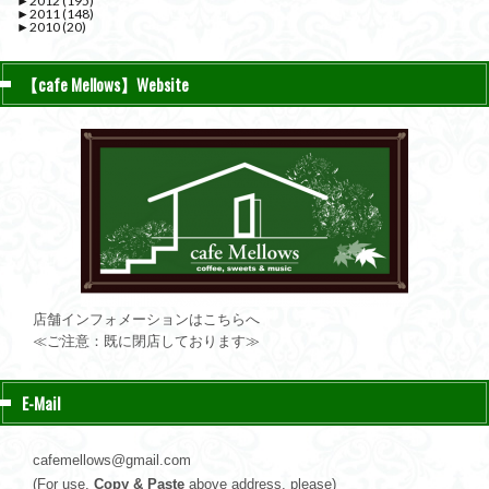
►
2012
(195)
►
2011
(148)
►
2010
(20)
【cafe Mellows】Website
店舗インフォメーションはこちらへ
≪ご注意：既に閉店しております≫
E-Mail
cafemellows@gmail.com
(For use,
Copy & Paste
above address, please)