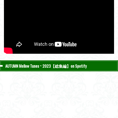
AUTUMN Mellow Tunes ~ 2023【総集編】on Spotify