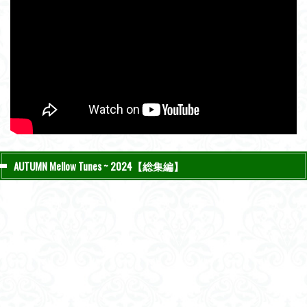
AUTUMN Mellow Tunes ~ 2024【総集編】