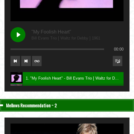
"My Foolish Heart"
Bill Evans Trio [ Waltz for Debby ] 1961
00:00
1. "My Foolish Heart" - Bill Evans Trio [ Waltz for Debby ] 1961
2. "Bittersweet" - Charlie Haden & John Taylor [ Nightfall ] 2004
3. "Be My Love" - Keith Jarrett [ The Melody at Night, With You ] 1999
Mellows Recommendation ~ 2
4. "Lawns" - Carla Bley [ Sextet ] 1987