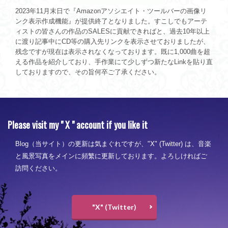
2023年11月末日で『Amazonアソシエイト・ツールバーの画像リ
ンク表示作成機能』が提供終了となりました。すこしでもアーテ
ィストの皆さんの作品のSALESに貢献できればと、過去10年以上
に渡り記事中にCD等の購入先リンクを表示させておりましたが、
残念ですが現在は表示されなくなっております。既に1,000曲を超
える作品を紹介しており、手作業にて少しずつ新たなLinkを貼り直
しておりますので、その旨何卒ご了承ください。
Please visit my " X " account if you like it
Blog（当サイト）の更新は気まぐれですが、"X" (Twitter) は、音楽
と風景写真をメインに頻繁に更新しております。よろしければご
訪問ください。
"X" (Twitter)