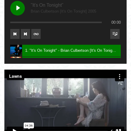
"It's On Tonight"
Brian Culbertson [It's On Tonight] 2005
00:00
1. "It's On Tonight" - Brian Culbertson [It's On Tonight] 2005
2. "Future Baby Mama" - Prince [Planet Earth] 2007
3. Say - Keith Sweat [Dress To Impress] 2016