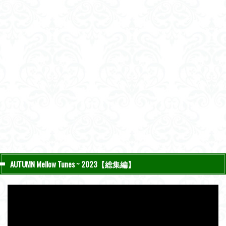
AUTUMN Mellow Tunes ~ 2023【総集編】