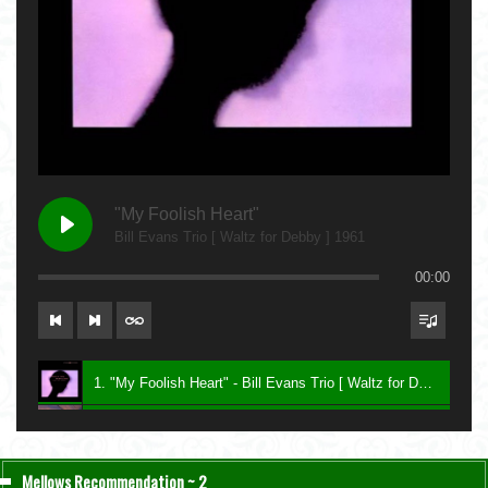
"My Foolish Heart"
Bill Evans Trio [ Waltz for Debby ] 1961
00:00
1. "My Foolish Heart" - Bill Evans Trio [ Waltz for Debby ] 1961
2. "Bittersweet" - Charlie Haden & John Taylor [ Nightfall ] 2004
3. "Be My Love" - Keith Jarrett [ The Melody at Night, With You ] 1999
Mellows Recommendation ~ 2