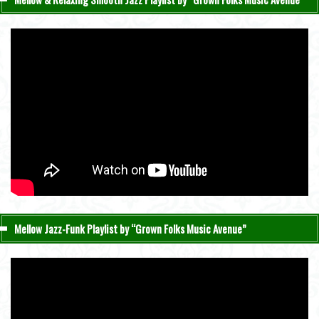
Mellow Jazz-Funk Playlist by “Grown Folks Music Avenue”