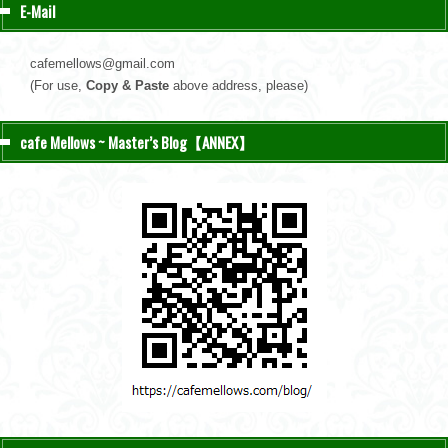
E-Mail
cafemellows@gmail.com
(For use,
Copy & Paste
above address, please)
cafe Mellows ~ Master’s Blog【ANNEX】