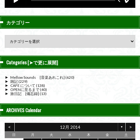
カテゴリー
Categories [➤で更に展開]
►
Mellow Sounds [音楽あれこれ]
(620)
►
雑記
(229)
►
CAFE について
(138)
►
OPENに至るまで
(40)
►
旅日記 [備忘録]
(13)
ARCHIVES Calendar
<
>
12月 2014
▼
日
月
火
水
木
金
土