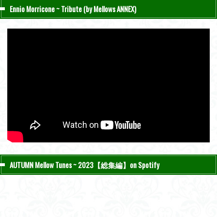
Ennio Morricone ~ Tribute (by Mellows ANNEX)
AUTUMN Mellow Tunes ~ 2023【総集編】on Spotify