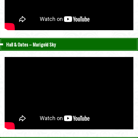
Hall & Oates – Marigold Sky