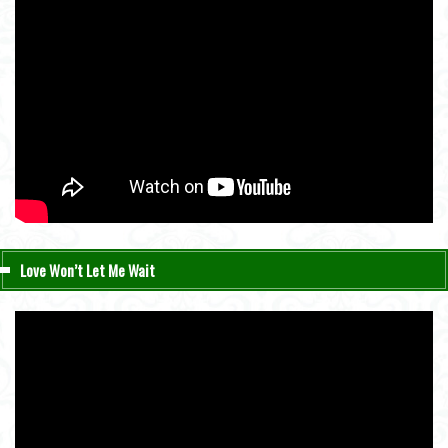
Love Won’t Let Me Wait