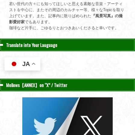
若い世代の方々にも知ってほしいと思える素敵な音楽・アーティ
ストを中心に、またその周辺のカルチャー等、様々なTopicを取り
上げています。また、記事内に散りばめられた
『風景写真』の撮
影愛好家
でもあります。
珈琲など片手に、ごゆるりとおつきあいくださると幸いです。
Translate into Your Lauguage
JA
Mellows【ANNEX】on “X” / Twitter