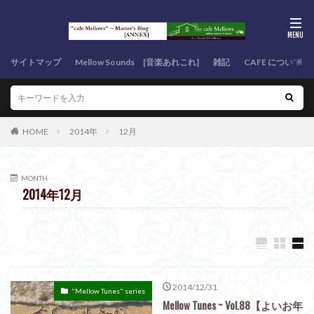
サイトマップ
Mellow Sounds [音楽あれこれ]
雑記
CAFE について
HOME
2014年
12月
MONTH
2014年12月
2014/12/31
"Mellow Tunes" series
Mellow Tunes ~ Vol.88【よいお年