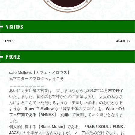
VISITORS
Total:
4643077
PROFILE
cafe Mellows【カフェ・メロウズ】
元マスターのブログへようこそ
＿＿＿＿＿＿＿＿＿
あいにく実店舗の営業は、惜しまれながらも
2012年11月末で終了
いたしました。多くのお客様からのご要望もあり、大人のみなさ
んによろこんでいただけるような「美味しい珈琲」のお供となる
ような、
Slow
で
Mellow
な『音楽主体のブログ』を、
Web上のカ
フェ空間である【ANNEX】- 別館
にて展開していく運びとなりま
した。
個人的に愛する
【Black Music】
である、
『R&B / SOUL / FUNK /
JAZZ』
の比率が大半を占めますが、マニアのためだけでなく、お