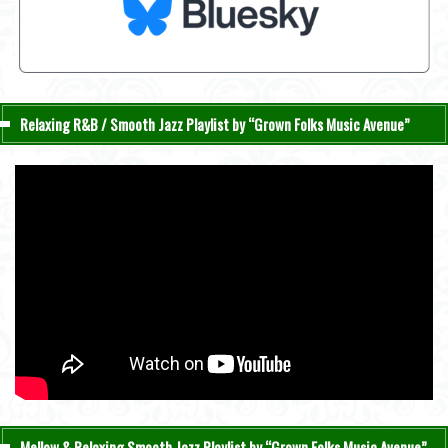
Relaxing R&B / Smooth Jazz Playlist by “Grown Folks Music Avenue”
Mellow & Relaxing Smooth Jazz Playlist by “Grown Folks Music Avenue”