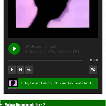
"My Foolish Heart"
Bill Evans Trio [ Waltz for Debby ] 1961
00:00
1. "My Foolish Heart" - Bill Evans Trio [ Waltz for Debby ] 1961
2. "Bittersweet" - Charlie Haden & John Taylor [ Nightfall ] 2004
3. "Be My Love" - Keith Jarrett [ The Melody at Night, With You ] 1999
Mellows Recommendation ~ 2