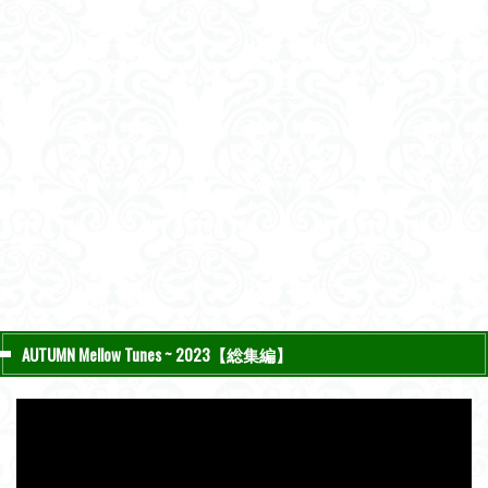
AUTUMN Mellow Tunes ~ 2023【総集編】