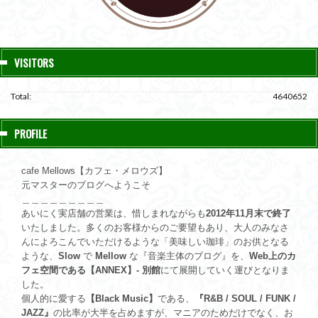
VISITORS
Total:
4640652
PROFILE
cafe Mellows【カフェ・メロウズ】
元マスターのブログへようこそ
＿＿＿＿＿＿＿＿＿
あいにく実店舗の営業は、惜しまれながらも
2012年11月末で終了
いたしました。多くのお客様からのご要望もあり、大人のみなさ
んによろこんでいただけるような「美味しい珈琲」のお供となる
ような、
Slow
で
Mellow
な『音楽主体のブログ』を、
Web上のカ
フェ空間である【ANNEX】- 別館
にて展開していく運びとなりま
した。
個人的に愛する
【Black Music】
である、
『R&B / SOUL / FUNK /
JAZZ』
の比率が大半を占めますが、マニアのためだけでなく、お