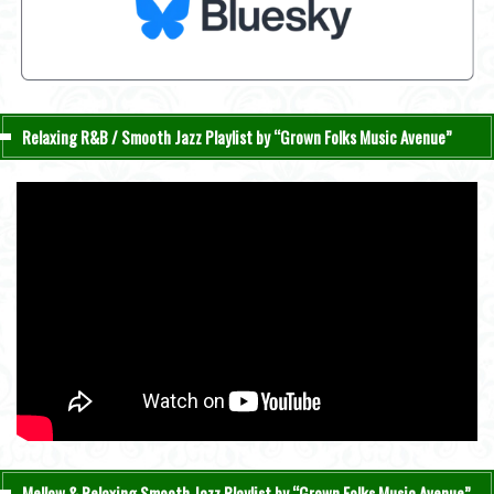
Relaxing R&B / Smooth Jazz Playlist by “Grown Folks Music Avenue”
Mellow & Relaxing Smooth Jazz Playlist by “Grown Folks Music Avenue”