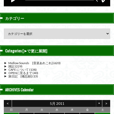
カテゴリー
Categories [➤で更に展開]
►
Mellow Sounds [音楽あれこれ]
(620)
►
雑記
(229)
►
CAFE について
(138)
►
OPENに至るまで
(40)
►
旅日記 [備忘録]
(13)
ARCHIVES Calendar
<
>
5月 2011
▼
日
月
火
水
木
金
土