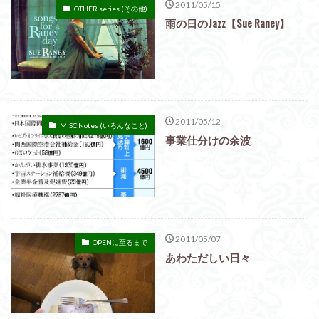
2011/05/15
OTHER series (その他)
雨の日のJazz【Sue Raney】
2011/05/12
MISC Notes (いろんなこと)
事業仕分けの余波
2011/05/07
OPENに至るまで
あわただしい日々