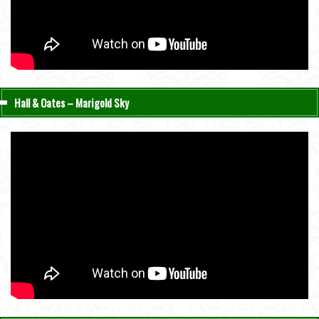
Hall & Oates – Marigold Sky