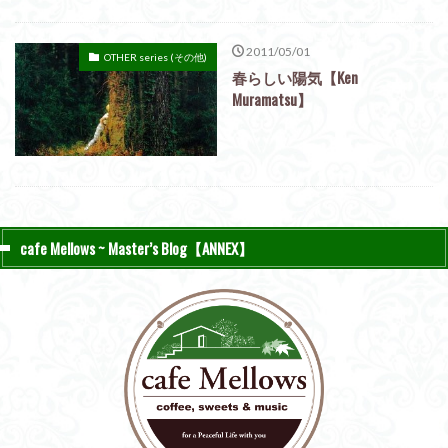
2011/05/01
OTHER series (その他)
春らしい陽気【Ken
Muramatsu】
cafe Mellows ~ Master’s Blog【ANNEX】