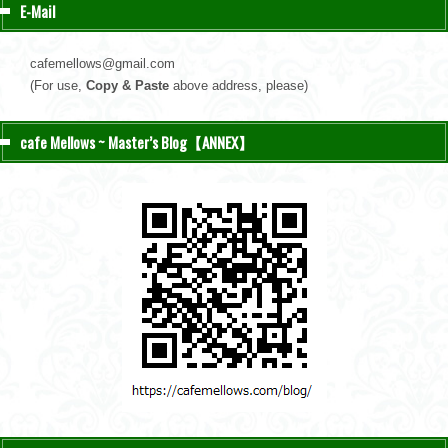
E-Mail
cafemellows@gmail.com
(For use,
Copy & Paste
above address, please)
cafe Mellows ~ Master’s Blog【ANNEX】