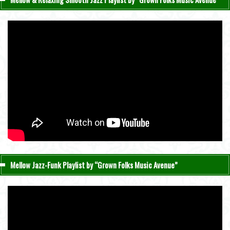
Mellow Jazz-Funk Playlist by “Grown Folks Music Avenue”