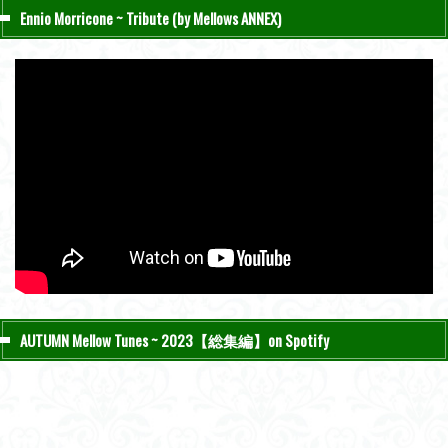
Ennio Morricone ~ Tribute (by Mellows ANNEX)
AUTUMN Mellow Tunes ~ 2023【総集編】on Spotify