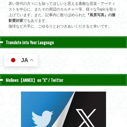
若い世代の方々にも知ってほしいと思える素敵な音楽・アーティ
ストを中心に、またその周辺のカルチャー等、様々なTopicを取り
上げています。また、記事内に散りばめられた
『風景写真』の撮
影愛好家
でもあります。
珈琲など片手に、ごゆるりとおつきあいくださると幸いです。
Translate into Your Lauguage
JA
Mellows【ANNEX】on “X” / Twitter