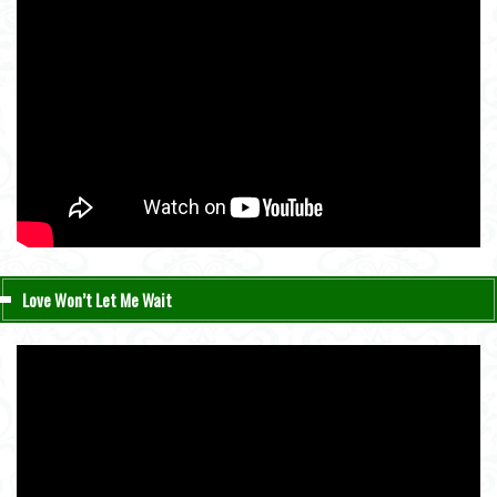
Love Won’t Let Me Wait