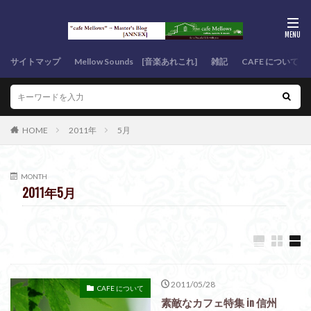
サイトマップ
Mellow Sounds [音楽あれこれ]
雑記
CAFE について
HOME
2011年
5月
MONTH
2011年5月
2011/05/28
CAFE について
素敵なカフェ特集 in 信州