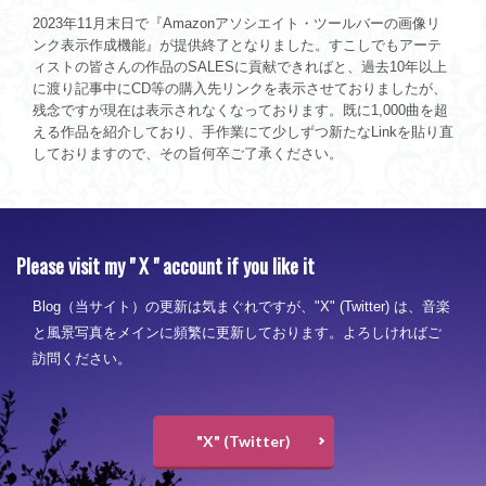
2023年11月末日で『Amazonアソシエイト・ツールバーの画像リ
ンク表示作成機能』が提供終了となりました。すこしでもアーテ
ィストの皆さんの作品のSALESに貢献できればと、過去10年以上
に渡り記事中にCD等の購入先リンクを表示させておりましたが、
残念ですが現在は表示されなくなっております。既に1,000曲を超
える作品を紹介しており、手作業にて少しずつ新たなLinkを貼り直
しておりますので、その旨何卒ご了承ください。
Please visit my " X " account if you like it
Blog（当サイト）の更新は気まぐれですが、"X" (Twitter) は、音楽
と風景写真をメインに頻繁に更新しております。よろしければご
訪問ください。
"X" (Twitter)