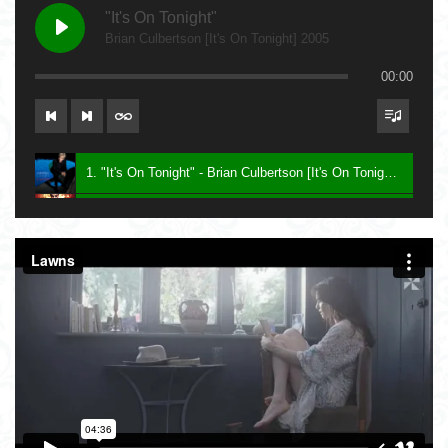
"It's On Tonight"
Brian Culbertson [It's On Tonight] 2005
00:00
1. "It's On Tonight" - Brian Culbertson [It's On Tonight] 2005
2. "Future Baby Mama" - Prince [Planet Earth] 2007
3. Say - Keith Sweat [Dress To Impress] 2016